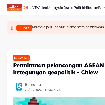
Skip to main content
LIVE
Video
Malaysia
Dunia
Politik
Hiburan
Bis
Malaysia perlu perkukuh ekosistem pembiayaan
'Pas perlu fikir lebih mendalam jika letak Ahmad
Malaysia, Singapura perkukuh kerjasama sek
MALAYSIA
POLITIK
BISNES
MALAYSIA
Permintaan pelancongan ASEAN 
ketegangan geopolitik - Chiew
Bernama
26/03/2026 | 17:06 MYT