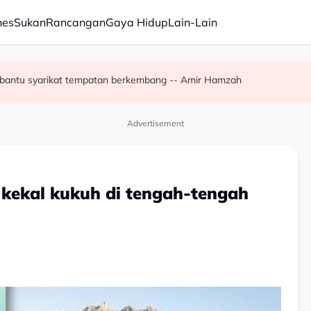
nes
Sukan
Rancangan
Gaya Hidup
Lain-Lain
 bantu syarikat tempatan berkembang -- Amir Hamzah
 Zahid calon 'poster boy' PRU16' - Aktivis
tor tenaga kerja
Advertisement
kekal kukuh di tengah-tengah