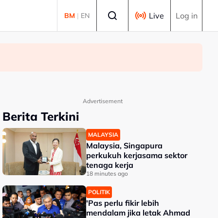
Select language
Live
Log in
BM
|
EN
Advertisement
Berita Terkini
MALAYSIA
Malaysia, Singapura
perkukuh kerjasama sektor
tenaga kerja
18 minutes ago
POLITIK
'Pas perlu fikir lebih
mendalam jika letak Ahmad