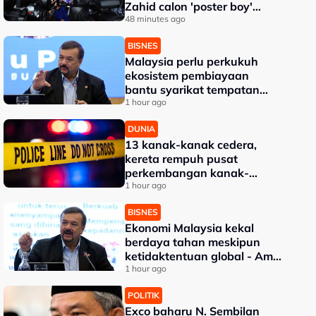
Zahid calon 'poster boy'
PRU16' - Aktivis
48 minutes ago
BISNES
Malaysia perlu perkukuh
ekosistem pembiayaan
bantu syarikat tempatan
berkembang -- Amir
1 hour ago
Hamzah
DUNIA
13 kanak-kanak cedera,
kereta rempuh pusat
perkembangan kanak-
kanak di Thailand
1 hour ago
BISNES
Ekonomi Malaysia kekal
berdaya tahan meskipun
ketidaktentuan global - Amir
Hamzah
1 hour ago
POLITIK
Exco baharu N. Sembilan