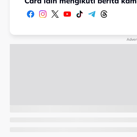
Cara lain mengikuti berita kam
Adver