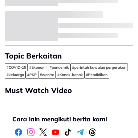
Topic Berkaitan
#COVID-19
#Ekonomi
#pandemik
#perintah kawalan pergerakan
#keluarga
#PKP
#wanita
#Kanak-kanak
#Pendidikan
Must Watch Video
Cara lain mengikuti berita kami