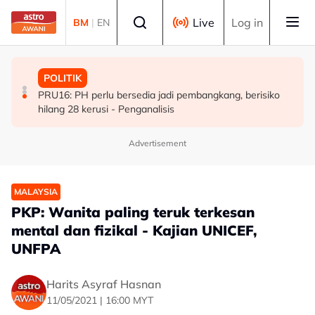
Skip to main content
Select language
Live
Log in
BM
|
EN
MALAYSIA
MALAYSIA
POLITIK
KESUMA perkasa ekosistem TVET menerusi kerjasama
Tiga lelaki pelarian Myanmar ditahan bantu siasatan kes
PRU16: PH perlu bersedia jadi pembangkang, berisiko
ADTEC-ITE Singapura
seksual OKU
hilang 28 kerusi - Penganalisis
Advertisement
MALAYSIA
PKP: Wanita paling teruk terkesan
mental dan fizikal - Kajian UNICEF,
UNFPA
Harits Asyraf Hasnan
11/05/2021 | 16:00 MYT