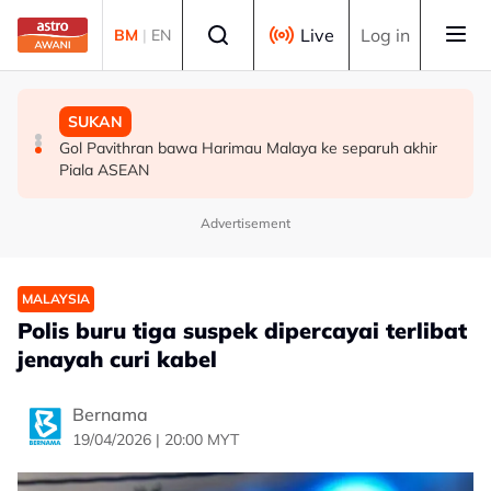
Skip to main content
Select language
Live
Log in
BM
|
EN
MALAYSIA
MALAYSIA
SUKAN
Berita tempatan pilihan sepanjang hari ini
Bapa lemas cuba selamatkan anak jatuh kolam ikan
Gol Pavithran bawa Harimau Malaya ke separuh akhir
Piala ASEAN
Advertisement
MALAYSIA
Polis buru tiga suspek dipercayai terlibat
jenayah curi kabel
Bernama
19/04/2026 | 20:00 MYT