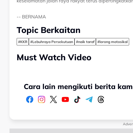
keselamatan jalan raya rakyat terus dipertingkatkan
-- BERNAMA
Topic Berkaitan
#KKR
#Lebuhraya Persekutuan
#naik taraf
#lorong motosikal
Must Watch Video
Cara lain mengikuti berita kam
Adver