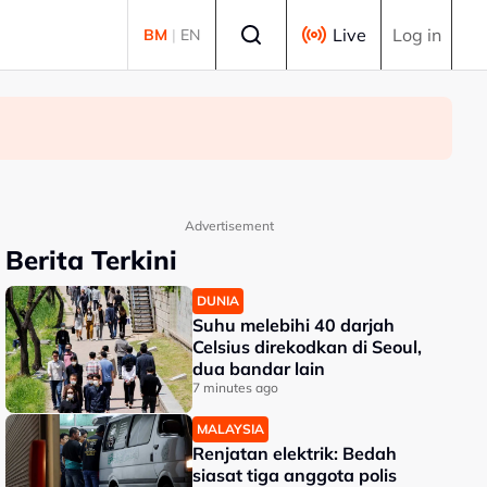
Select language
Live
Log in
BM
|
EN
Advertisement
Berita Terkini
DUNIA
Suhu melebihi 40 darjah
Celsius direkodkan di Seoul,
dua bandar lain
7 minutes ago
MALAYSIA
Renjatan elektrik: Bedah
siasat tiga anggota polis