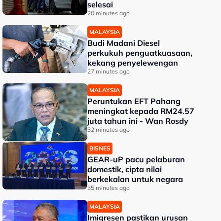
selesai
20 minutes ago
MALAYSIA
Budi Madani Diesel
perkukuh penguatkuasaan,
kekang penyelewengan
27 minutes ago
MALAYSIA
Peruntukan EFT Pahang
meningkat kepada RM24.57
juta tahun ini - Wan Rosdy
32 minutes ago
BISNES
GEAR-uP pacu pelaburan
domestik, cipta nilai
berkekalan untuk negara
35 minutes ago
MALAYSIA
Imigresen pastikan urusan