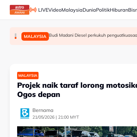
Skip to main content
LIVE
Video
Malaysia
Dunia
Politik
Hiburan
Bis
Suhu melebihi 40 darjah Celsius direkodkan di Se
Renjatan elektrik: Bedah siasat tiga anggota 
Budi Madani Diesel perkukuh penguatkuasa
DUNIA
MALAYSIA
MALAYSIA
MALAYSIA
Projek naik taraf lorong motosi
Ogos depan
Bernama
21/05/2026 | 21:00 MYT