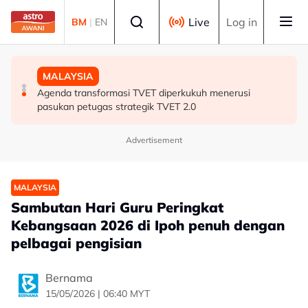
Skip to main content
Select language
Live
Log in
BM
|
EN
MALAYSIA
MALAYSIA
MALAYSIA
Tiada siasatan dibenarkan terhadap akaun Najib dalam
Pasukan khas tangani ketirisan hasil pelabuhan masih
Agenda transformasi TVET diperkukuh menerusi
audit 1MDB - Tony Pua
dalam perbincangan
pasukan petugas strategik TVET 2.0
Advertisement
MALAYSIA
Sambutan Hari Guru Peringkat
Kebangsaan 2026 di Ipoh penuh dengan
pelbagai pengisian
Bernama
15/05/2026 | 06:40 MYT