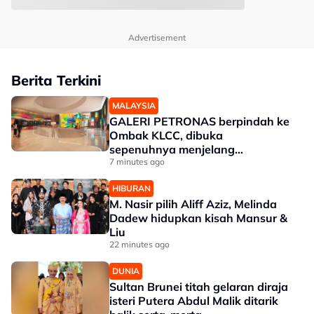
Advertisement
Berita Terkini
MALAYSIA
GALERI PETRONAS berpindah ke
Ombak KLCC, dibuka
sepenuhnya menjelang
penghujung 2027
7 minutes ago
HIBURAN
M. Nasir pilih Aliff Aziz, Melinda
Dadew hidupkan kisah Mansur &
Liu
22 minutes ago
DUNIA
Sultan Brunei titah gelaran diraja
isteri Putera Abdul Malik ditarik