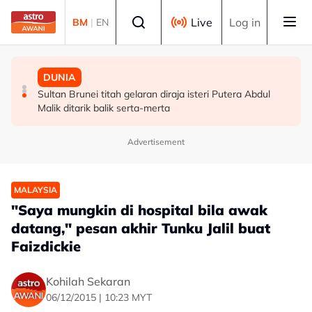
Skip to main content
Select language
Live
Log in
BM
|
EN
MALAYSIA
HIBURAN
DUNIA
GALERI PETRONAS berpindah ke Ombak KLCC, dibuka
M. Nasir pilih Aliff Aziz, Melinda Dadew hidupkan kisah
Sultan Brunei titah gelaran diraja isteri Putera Abdul
sepenuhnya menjelang penghujung 2027
Mansur & Liu
Malik ditarik balik serta-merta
Advertisement
MALAYSIA
"Saya mungkin di hospital bila awak
datang," pesan akhir Tunku Jalil buat
Faizdickie
Kohilah Sekaran
06/12/2015 | 10:23 MYT