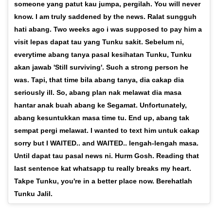
someone yang patut kau jumpa, pergilah. You will never
know. I am truly saddened by the news. Ralat sungguh
hati abang. Two weeks ago i was supposed to pay him a
visit lepas dapat tau yang Tunku sakit. Sebelum ni,
everytime abang tanya pasal kesihatan Tunku, Tunku
akan jawab 'Still surviving'. Such a strong person he
was. Tapi, that time bila abang tanya, dia cakap dia
seriously ill. So, abang plan nak melawat dia masa
hantar anak buah abang ke Segamat. Unfortunately,
abang kesuntukkan masa time tu. End up, abang tak
sempat pergi melawat. I wanted to text him untuk cakap
sorry but I WAITED.. and WAITED.. lengah-lengah masa.
Until dapat tau pasal news ni. Hurm Gosh. Reading that
last sentence kat whatsapp tu really breaks my heart.
Takpe Tunku, you're in a better place now. Berehatlah
Tunku Jalil.