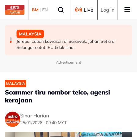
Skip to main content
Select language
Live
Log in
BM
|
EN
POLITIK
MALAYSIA
MALAYSIA
WARISAN teliti rundingan kerusi bersama STAR, KDM
Jerebu: Lapan kawasan di Sarawak, Johan Setia di
Akar reput, rongga pada pangkal punca pokok tumbang
hadapi PRU16 - Shafie
Selangor catat IPU tidak sihat
- MBPP
Advertisement
MALAYSIA
Scammer tiru nombor telco, agensi
kerajaan
Sinar Harian
25/01/2026 | 09:40 MYT