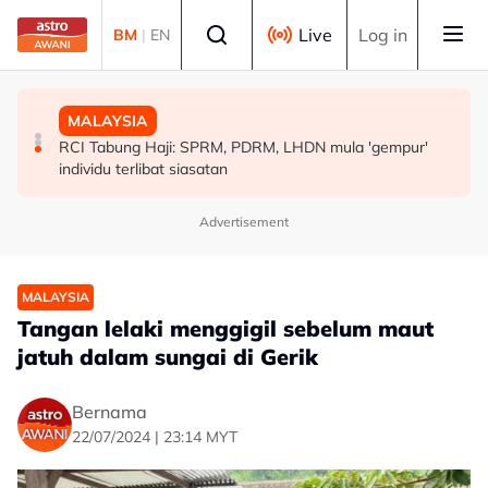
Skip to main content
Select language
Live
Log in
BM
|
EN
MALAYSIA
POLITIK
MALAYSIA
Kerajaan pastikan syor, dapatan RCI Tabung Haji
'Pihak ketiga' jangan ganggu usaha persefahaman parti
RCI Tabung Haji: SPRM, PDRM, LHDN mula 'gempur'
disiasat tuntas tanpa kompromi - PM Anwar
Melayu - Asyraf Wajdi
individu terlibat siasatan
Advertisement
MALAYSIA
Tangan lelaki menggigil sebelum maut
jatuh dalam sungai di Gerik
Bernama
22/07/2024 | 23:14 MYT