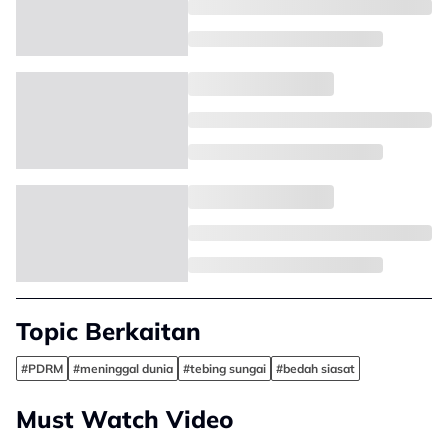
Topic Berkaitan
#PDRM
#meninggal dunia
#tebing sungai
#bedah siasat
Must Watch Video