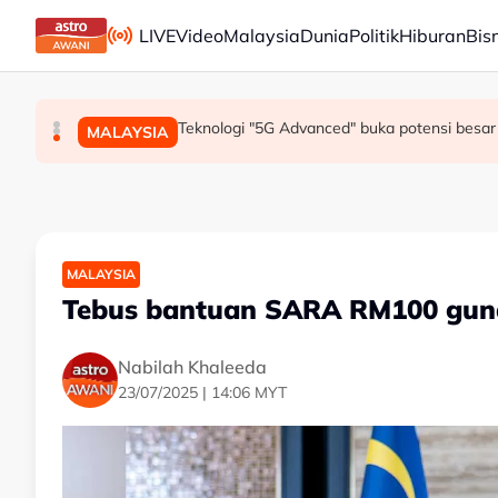
Skip to main content
LIVE
Video
Malaysia
Dunia
Politik
Hiburan
Bis
Mohamed Salah sertai Trabzonspor, terima €17 
Berita tempatan pilihan sepanjang hari ini
Teknologi "5G Advanced" buka potensi besar 
SUKAN
MALAYSIA
MALAYSIA
MALAYSIA
Tebus bantuan SARA RM100 guna '
Nabilah Khaleeda
23/07/2025 | 14:06 MYT