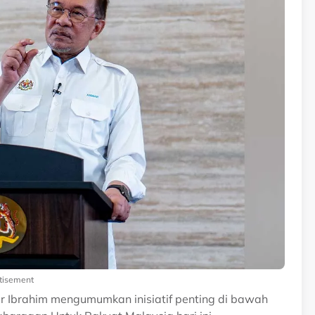
tisement
r Ibrahim mengumumkan inisiatif penting di bawah