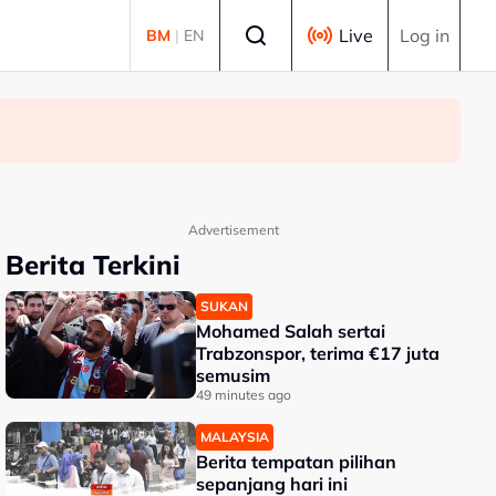
Select language
Live
Log in
BM
|
EN
Advertisement
Berita Terkini
SUKAN
Mohamed Salah sertai
Trabzonspor, terima €17 juta
semusim
49 minutes ago
MALAYSIA
Berita tempatan pilihan
sepanjang hari ini