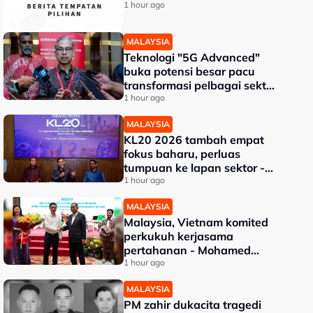
1 hour ago
MALAYSIA
Teknologi "5G Advanced"
buka potensi besar pacu
transformasi pelbagai sektor
- Fahmi
1 hour ago
MALAYSIA
KL20 2026 tambah empat
fokus baharu, perluas
tumpuan ke lapan sektor -
Akmal Nasrullah
1 hour ago
MALAYSIA
Malaysia, Vietnam komited
perkukuh kerjasama
pertahanan - Mohamed
Khaled
1 hour ago
MALAYSIA
PM zahir dukacita tragedi