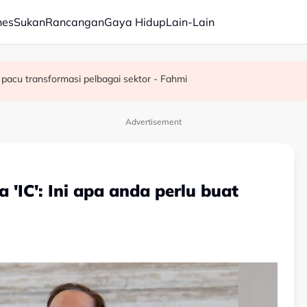
nes
Sukan
Rancangan
Gaya Hidup
Lain-Lain
juta semusim
pacu transformasi pelbagai sektor - Fahmi
Advertisement
IC': Ini apa anda perlu buat