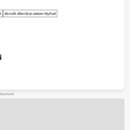
A
#kredit diberikan dalam MyKad
i
tisement