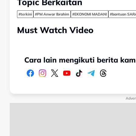
Topic Berkaitan
#terkini
#PM Anwar Ibrahim
#EKONOMI MADANI
#bantuan SAR
Must Watch Video
Cara lain mengikuti berita kam
Adver