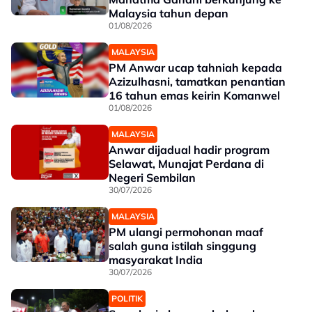
Malaysia tahun depan
01/08/2026
MALAYSIA
PM Anwar ucap tahniah kepada
Azizulhasni, tamatkan penantian
16 tahun emas keirin Komanwel
01/08/2026
MALAYSIA
Anwar dijadual hadir program
Selawat, Munajat Perdana di
Negeri Sembilan
30/07/2026
MALAYSIA
PM ulangi permohonan maaf
salah guna istilah singgung
masyarakat India
30/07/2026
POLITIK