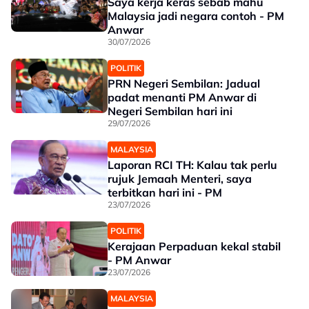
Saya kerja keras sebab mahu
Malaysia jadi negara contoh - PM
Anwar
30/07/2026
POLITIK
PRN Negeri Sembilan: Jadual
padat menanti PM Anwar di
Negeri Sembilan hari ini
29/07/2026
MALAYSIA
Laporan RCI TH: Kalau tak perlu
rujuk Jemaah Menteri, saya
terbitkan hari ini - PM
23/07/2026
POLITIK
Kerajaan Perpaduan kekal stabil
- PM Anwar
23/07/2026
MALAYSIA