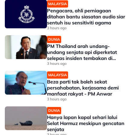
MALAYSIA
Pengacara, ahli perniagaan
ditahan bantu siasatan audio siar
sentuh isu sensitiviti agama
3 hours ago
DUNIA
PM Thailand arah undang-
undang senjata api diperketat
selepas insiden tembakan di
sekolah
3 hours ago
MALAYSIA
Beza parti tak boleh sekat
persahabatan, kerjasama demi
manfaat rakyat - PM Anwar
3 hours ago
DUNIA
Hanya lapan kapal sehari lalui
Selat Hormuz meskipun gencatan
senjata
3 hours ago