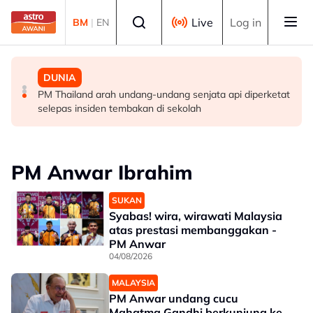
Skip to main content
Select language
Live
Log in
BM
|
EN
MALAYSIA
MALAYSIA
DUNIA
Berita tempatan pilihan sepanjang hari ini
Pengacara, ahli perniagaan ditahan bantu siasatan
PM Thailand arah undang-undang senjata api diperketat
audio siar sentuh isu sensitiviti agama
selepas insiden tembakan di sekolah
PM Anwar Ibrahim
SUKAN
Syabas! wira, wirawati Malaysia
atas prestasi membanggakan -
PM Anwar
04/08/2026
MALAYSIA
PM Anwar undang cucu
Mahatma Gandhi berkunjung ke