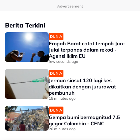
Advertisement
Berita Terkini
DUNIA
Eropah Barat catat tempoh Jun-
Julai terpanas dalam rekod -
Agensi iklim EU
few seconds ago
DUNIA
Jerman siasat 120 lagi kes
dikaitkan dengan jururawat
pembunuh
15 minutes ago
DUNIA
Gempa bumi bermagnitud 7.5
gegar Colombia - CENC
26 minutes ago