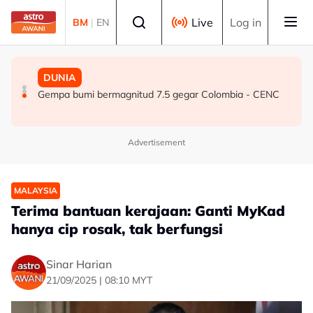
Skip to main content
Select language
Live
Log in
BM
|
EN
DUNIA
DUNIA
DUNIA
Eropah Barat catat tempoh Jun-Julai terpanas dalam
Jerman siasat 120 lagi kes dikaitkan dengan jururawat
Gempa bumi bermagnitud 7.5 gegar Colombia - CENC
rekod - Agensi iklim EU
pembunuh
Advertisement
MALAYSIA
Terima bantuan kerajaan: Ganti MyKad
hanya cip rosak, tak berfungsi
Sinar Harian
21/09/2025 | 08:10 MYT