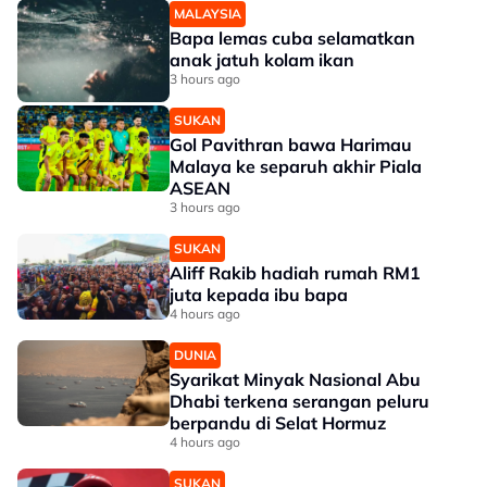
MALAYSIA
Bapa lemas cuba selamatkan
anak jatuh kolam ikan
3 hours ago
SUKAN
Gol Pavithran bawa Harimau
Malaya ke separuh akhir Piala
ASEAN
3 hours ago
SUKAN
Aliff Rakib hadiah rumah RM1
juta kepada ibu bapa
4 hours ago
DUNIA
Syarikat Minyak Nasional Abu
Dhabi terkena serangan peluru
berpandu di Selat Hormuz
4 hours ago
SUKAN