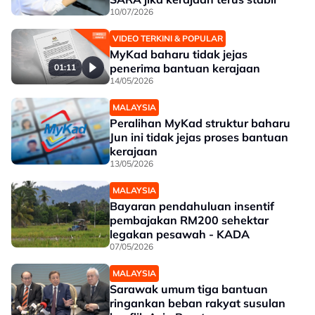
10/07/2026
VIDEO TERKINI & POPULAR
MyKad baharu tidak jejas
penerima bantuan kerajaan
01:11
14/05/2026
MALAYSIA
Peralihan MyKad struktur baharu
Jun ini tidak jejas proses bantuan
kerajaan
13/05/2026
MALAYSIA
Bayaran pendahuluan insentif
pembajakan RM200 sehektar
legakan pesawah - KADA
07/05/2026
MALAYSIA
Sarawak umum tiga bantuan
ringankan beban rakyat susulan