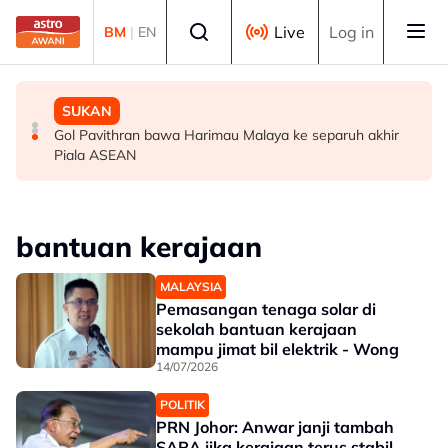
Skip to main content
Select language
Live
Log in
BM
|
EN
MALAYSIA
MALAYSIA
SUKAN
Berita tempatan pilihan sepanjang hari ini
Bapa lemas cuba selamatkan anak jatuh kolam ikan
Gol Pavithran bawa Harimau Malaya ke separuh akhir
Piala ASEAN
bantuan kerajaan
MALAYSIA
Pemasangan tenaga solar di
sekolah bantuan kerajaan
mampu jimat bil elektrik - Wong
14/07/2026
POLITIK
PRN Johor: Anwar janji tambah
SARA jika kerajaan terus stabil