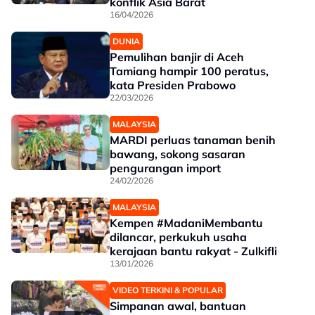
konflik Asia Barat
16/04/2026
DUNIA
Pemulihan banjir di Aceh
Tamiang hampir 100 peratus,
kata Presiden Prabowo
22/03/2026
MALAYSIA
MARDI perluas tanaman benih
bawang, sokong sasaran
pengurangan import
24/02/2026
MALAYSIA
Kempen #MadaniMembantu
dilancar, perkukuh usaha
kerajaan bantu rakyat - Zulkifli
13/01/2026
VIDEO TERKINI & POPULAR
Simpanan awal, bantuan