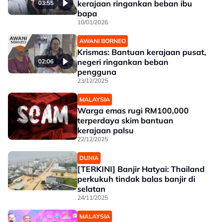
kerajaan ringankan beban ibu
03:55
bapa
10/01/2026
AWANI BORNEO
Krismas: Bantuan kerajaan pusat,
negeri ringankan beban
02:06
pengguna
23/12/2025
MALAYSIA
Warga emas rugi RM100,000
terperdaya skim bantuan
kerajaan palsu
22/12/2025
DUNIA
[TERKINI] Banjir Hatyai: Thailand
perkukuh tindak balas banjir di
selatan
24/11/2025
MALAYSIA