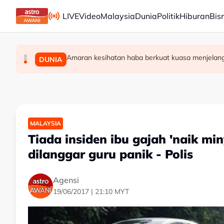
Skip to main content
LIVE
Video
Malaysia
Dunia
Politik
Hiburan
Bis
Amaran kesihatan haba berkuat kuasa menjelan
PH Pulau Pinang kekalkan exco BN dalam penta
Enam individu direman seminggu bantu siasata
MALAYSIA
POLITIK
DUNIA
MALAYSIA
Tiada insiden ibu gajah 'naik mi
dilanggar guru panik - Polis
Agensi
19/06/2017 | 21:10 MYT