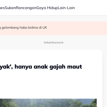
nes
Sukan
Rancangan
Gaya Hidup
Lain-Lain
g gelombang haba kelima di UK
dbiran negeri
n kes culik di Alor Setar
Advertisement
nyak', hanya anak gajah maut