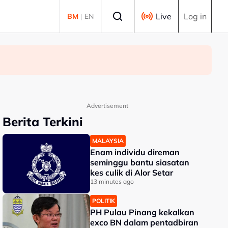
Select language
Live
Log in
BM
|
EN
Advertisement
Berita Terkini
MALAYSIA
Enam individu direman
seminggu bantu siasatan
kes culik di Alor Setar
13 minutes ago
POLITIK
PH Pulau Pinang kekalkan
exco BN dalam pentadbiran