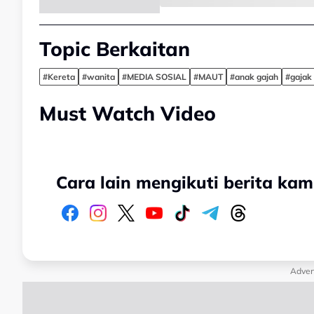
Topic Berkaitan
#Kereta
#wanita
#MEDIA SOSIAL
#MAUT
#anak gajah
#gaja
Must Watch Video
Cara lain mengikuti berita kam
Adver