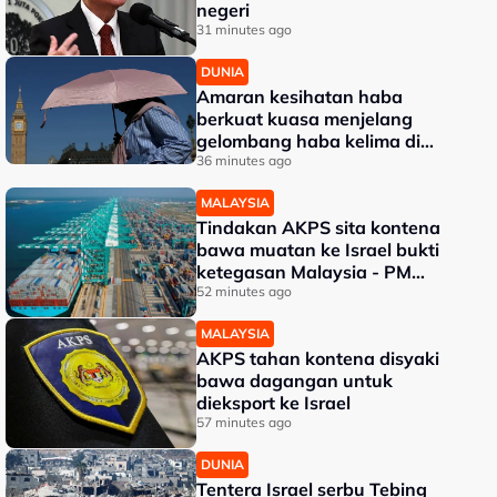
negeri
31 minutes ago
DUNIA
Amaran kesihatan haba
berkuat kuasa menjelang
gelombang haba kelima di
UK
36 minutes ago
MALAYSIA
Tindakan AKPS sita kontena
bawa muatan ke Israel bukti
ketegasan Malaysia - PM
Anwar
52 minutes ago
MALAYSIA
AKPS tahan kontena disyaki
bawa dagangan untuk
dieksport ke Israel
57 minutes ago
DUNIA
Tentera Israel serbu Tebing