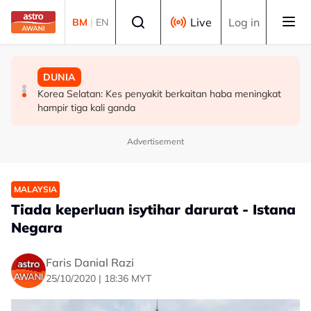
Skip to main content
Select language
Live
Log in
BM
|
EN
MALAYSIA
DUNIA
MALAYSIA
UKM cipta sejarah anjur Konsert Diraja di DFP
Korea Selatan: Kes penyakit berkaitan haba meningkat
Sistem saringan kru penerbangan perlu dikaji semula,
hampir tiga kali ganda
pulihkan keyakinan penumpang - Tiong
Advertisement
MALAYSIA
Tiada keperluan isytihar darurat - Istana
Negara
Faris Danial Razi
25/10/2020 | 18:36 MYT