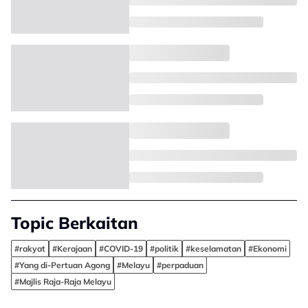
Topic Berkaitan
#rakyat
#Kerajaan
#COVID-19
#politik
#keselamatan
#Ekonomi
#Yang di-Pertuan Agong
#Melayu
#perpaduan
#Majlis Raja-Raja Melayu