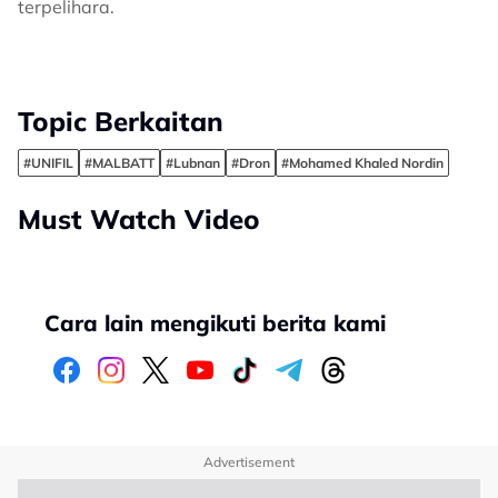
terpelihara.
Topic Berkaitan
#UNIFIL
#MALBATT
#Lubnan
#Dron
#Mohamed Khaled Nordin
Must Watch Video
Cara lain mengikuti berita kami
Advertisement