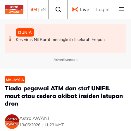
Skip to main content
Select language
Live
Log in
BM
|
EN
MALAYSIA
MALAYSIA
DUNIA
Kerajaan Negeri Selangor jumpa pekerja kilang
Ancaman penipuan digital kian serius, kerugian hampir
Kes virus Nil Barat meningkat di seluruh Eropah
Panasonic minggu depan
RM3 bilion
Advertisement
MALAYSIA
Tiada pegawai ATM dan staf UNIFIL
maut atau cedera akibat insiden letupan
dron
Astro AWANI
13/05/2026 | 11:23 MYT