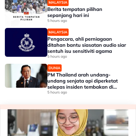
MALAYSIA
Berita tempatan pilihan
sepanjang hari ini
5 hours ago
MALAYSIA
Pengacara, ahli perniagaan
ditahan bantu siasatan audio siar
sentuh isu sensitiviti agama
5 hours ago
DUNIA
PM Thailand arah undang-
undang senjata api diperketat
selepas insiden tembakan di
sekolah
5 hours ago