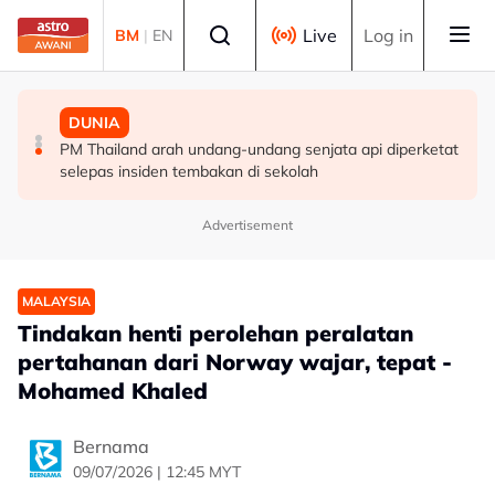
Skip to main content
Select language
Live
Log in
BM
|
EN
MALAYSIA
MALAYSIA
DUNIA
Berita tempatan pilihan sepanjang hari ini
Pengacara, ahli perniagaan ditahan bantu siasatan
PM Thailand arah undang-undang senjata api diperketat
audio siar sentuh isu sensitiviti agama
selepas insiden tembakan di sekolah
Advertisement
MALAYSIA
Tindakan henti perolehan peralatan
pertahanan dari Norway wajar, tepat -
Mohamed Khaled
Bernama
09/07/2026 | 12:45 MYT