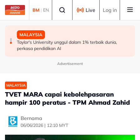
Skip to main content
Select language
Live
Log in
BM
|
EN
MALAYSIA
MALAYSIA
MALAYSIA
Penutupan pangkalan haram beri impak besar, kes
Prosiding Ismail Sabri dijangka berlangsung di IJN -
Taylor's University unggul dalam 1% terbaik dunia,
penyeludupan menjunam
Peguam
perkasa pendidikan AI
Advertisement
MALAYSIA
TVET MARA capai kebolehpasaran
hampir 100 peratus - TPM Ahmad Zahid
Bernama
06/06/2026 | 12:10 MYT