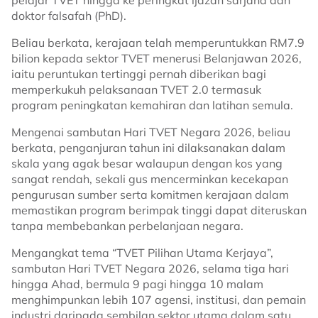
pelajar TVET hingga ke peringkat ijazah sarjana dan
doktor falsafah (PhD).
Beliau berkata, kerajaan telah memperuntukkan RM7.9
bilion kepada sektor TVET menerusi Belanjawan 2026,
iaitu peruntukan tertinggi pernah diberikan bagi
memperkukuh pelaksanaan TVET 2.0 termasuk
program peningkatan kemahiran dan latihan semula.
Mengenai sambutan Hari TVET Negara 2026, beliau
berkata, penganjuran tahun ini dilaksanakan dalam
skala yang agak besar walaupun dengan kos yang
sangat rendah, sekali gus mencerminkan kecekapan
pengurusan sumber serta komitmen kerajaan dalam
memastikan program berimpak tinggi dapat diteruskan
tanpa membebankan perbelanjaan negara.
Mengangkat tema “TVET Pilihan Utama Kerjaya”,
sambutan Hari TVET Negara 2026, selama tiga hari
hingga Ahad, bermula 9 pagi hingga 10 malam
menghimpunkan lebih 107 agensi, institusi, dan pemain
industri daripada sembilan sektor utama dalam satu