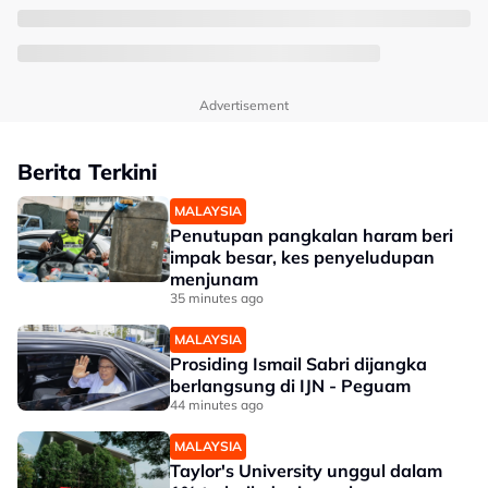
Advertisement
Berita Terkini
MALAYSIA
Penutupan pangkalan haram beri
impak besar, kes penyeludupan
menjunam
35 minutes ago
MALAYSIA
Prosiding Ismail Sabri dijangka
berlangsung di IJN - Peguam
44 minutes ago
MALAYSIA
Taylor's University unggul dalam