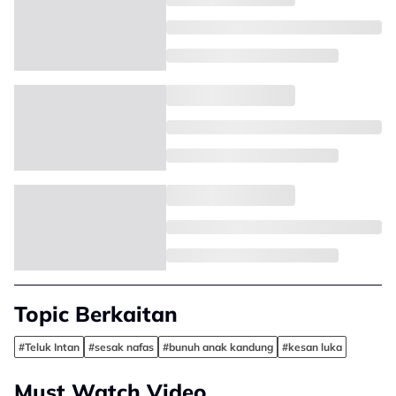
Topic Berkaitan
#Teluk Intan
#sesak nafas
#bunuh anak kandung
#kesan luka
Must Watch Video