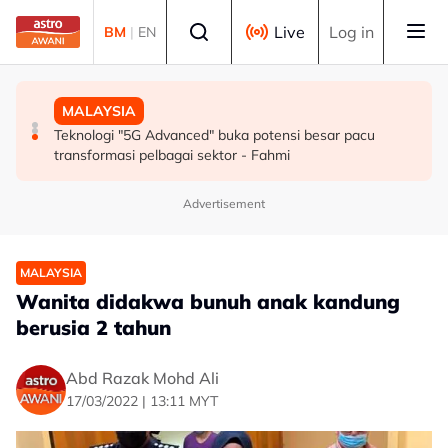
Skip to main content
Select language
Live
Log in
BM
|
EN
SUKAN
MALAYSIA
MALAYSIA
Mohamed Salah sertai Trabzonspor, terima €17 juta
Berita tempatan pilihan sepanjang hari ini
Teknologi "5G Advanced" buka potensi besar pacu
semusim
transformasi pelbagai sektor - Fahmi
Advertisement
MALAYSIA
Wanita didakwa bunuh anak kandung
berusia 2 tahun
Abd Razak Mohd Ali
17/03/2022 | 13:11 MYT