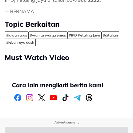
(IPD) Petaling Jaya di talian 03-7966 2222.
-- BERNAMA
Topic Berkaitan
#lawan arus
#wanita warga emas
#IPD Petaling Jaya
#ditahan
#lebuhraya dash
Must Watch Video
Cara lain mengikuti berita kami
Advertisement