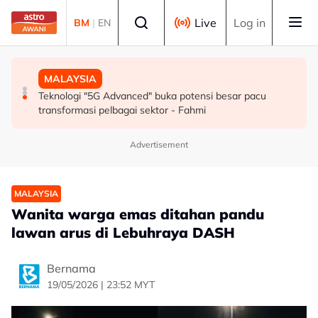
Skip to main content
Select language
Live
Log in
BM
|
EN
SUKAN
MALAYSIA
MALAYSIA
Mohamed Salah sertai Trabzonspor, terima €17 juta
Berita tempatan pilihan sepanjang hari ini
Teknologi "5G Advanced" buka potensi besar pacu
semusim
transformasi pelbagai sektor - Fahmi
Advertisement
MALAYSIA
Wanita warga emas ditahan pandu
lawan arus di Lebuhraya DASH
Bernama
19/05/2026 | 23:52 MYT