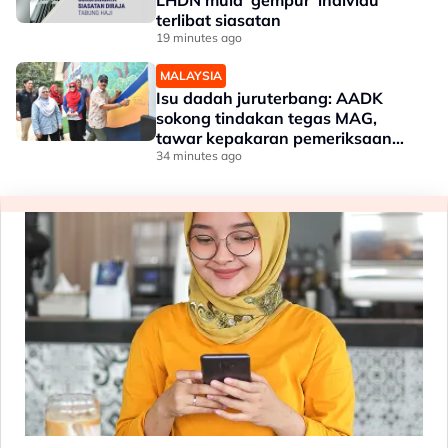
LHDN mula 'gempur' individu
terlibat siasatan
19 minutes ago
MALAYSIA
Isu dadah juruterbang: AADK
sokong tindakan tegas MAG,
tawar kepakaran pemeriksaan
ketat
34 minutes ago