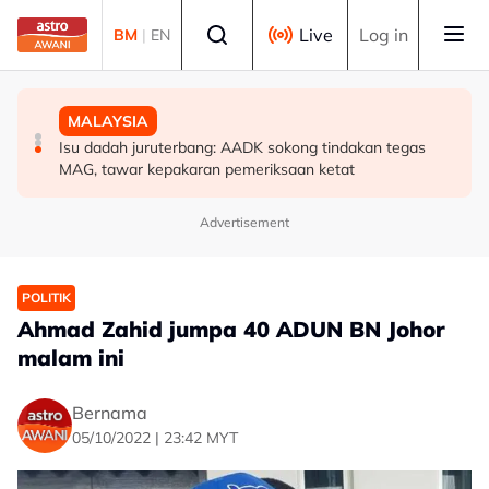
Skip to main content
Select language
Live
Log in
BM
|
EN
POLITIK
MALAYSIA
MALAYSIA
'Pihak ketiga' jangan ganggu usaha persefahaman parti
RCI Tabung Haji: SPRM, PDRM, LHDN mula 'gempur'
Isu dadah juruterbang: AADK sokong tindakan tegas
Melayu - Asyraf Wajdi
individu terlibat siasatan
MAG, tawar kepakaran pemeriksaan ketat
Advertisement
POLITIK
Ahmad Zahid jumpa 40 ADUN BN Johor
malam ini
Bernama
05/10/2022 | 23:42 MYT