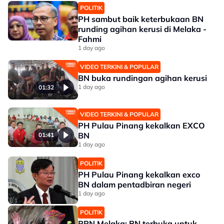
POLITIK
PH sambut baik keterbukaan BN
runding agihan kerusi di Melaka -
Fahmi
1 day ago
VIDEO TERKINI & POPULAR
BN buka rundingan agihan kerusi
1 day ago
01:32
VIDEO TERKINI & POPULAR
PH Pulau Pinang kekalkan EXCO
BN
01:41
1 day ago
POLITIK
PH Pulau Pinang kekalkan exco
BN dalam pentadbiran negeri
1 day ago
POLITIK
PRN Melaka: BN terbuka untuk