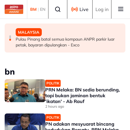
Skip to main content
Select language
Live
Log in
BM
|
EN
MALAYSIA
BISNES
MALAYSIA
Tiga akta baharu, satu pindaan di bawah Dasar
KESUMA gerak intervensi awal bantu 541 pekerja
Pulau Pinang batal semua kompaun ANPR parkir luar
Perumahan Negara 2026-2035
Panasonic bakal diberhentikan
petak, bayaran dipulangkan - Exco
bn
POLITIK
PRN Melaka: BN sedia berunding,
tapi bukan jaminan bentuk
'ikatan' - Ab Rauf
2 hours ago
POLITIK
PN adakan mesyuarat bincang
kedudukan Bersatu, PRN Melaka