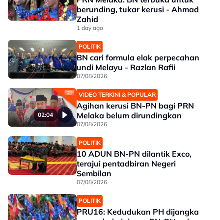
berunding, tukar kerusi - Ahmad
Zahid
1 day ago
POLITIK
BN cari formula elak perpecahan
undi Melayu - Razlan Rafii
07/08/2026
VIDEO TERKINI & POPULAR
Agihan kerusi BN-PN bagi PRN
Melaka belum dirundingkan
02:04
07/08/2026
POLITIK
10 ADUN BN-PN dilantik Exco,
terajui pentadbiran Negeri
Sembilan
07/08/2026
POLITIK
PRU16: Kedudukan PH dijangka