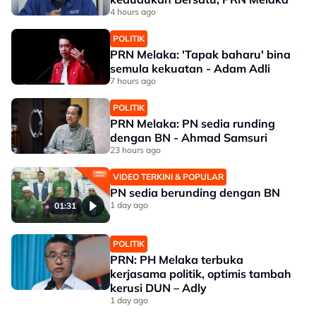
4 hours ago
POLITIK
PRN Melaka: 'Tapak baharu' bina
semula kekuatan - Adam Adli
7 hours ago
POLITIK
PRN Melaka: PN sedia runding
dengan BN - Ahmad Samsuri
23 hours ago
VIDEO TERKINI & POPULAR
PN sedia berunding dengan BN
1 day ago
01:31
POLITIK
PRN: PH Melaka terbuka
kerjasama politik, optimis tambah
kerusi DUN – Adly
1 day ago