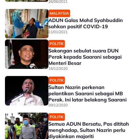
26/06/2021
MALAYSIA
ADUN Galas Mohd Syahbuddin
sahkan positif COVID-19
11/01/2021
POLITIK
Sokongan sebulat suara DUN
Perak kepada Saarani sebagai
Menteri Besar
16/12/2020
POLITIK
Sultan Nazrin perkenan
pelantikan Saarani sebagai MB
Perak. Ini latar belakang Saarani
09/12/2020
POLITIK
Semua ADUN Bersatu, Pas dititah
menghadap, Sultan Nazrin perlu
diyakinkan majoriti