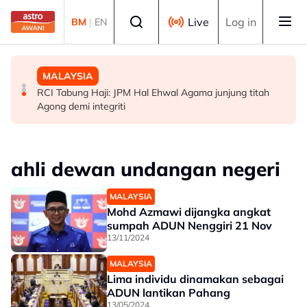
Skip to main content
Select language
Live
Log in
BM
|
EN
MALAYSIA
DUNIA
MALAYSIA
Transformasi TH berjaya, syor RCI dilaksana
Turkiye nafi pakatan pertahanan Mekah sasar Iran
RCI Tabung Haji: JPM Hal Ehwal Agama junjung titah
Agong demi integriti
ahli dewan undangan negeri
MALAYSIA
Mohd Azmawi dijangka angkat
sumpah ADUN Nenggiri 21 Nov
13/11/2024
MALAYSIA
Lima individu dinamakan sebagai
ADUN lantikan Pahang
13/05/2024