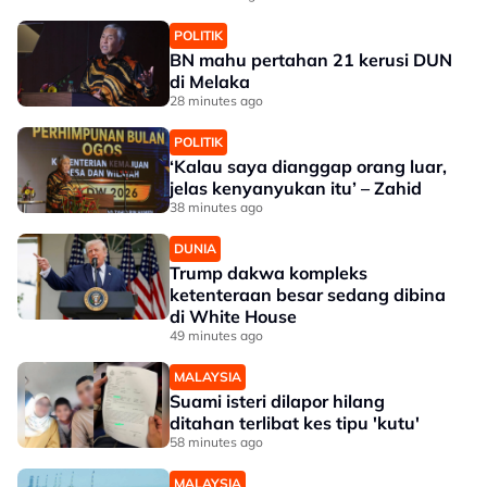
POLITIK
BN mahu pertahan 21 kerusi DUN
di Melaka
28 minutes ago
POLITIK
‘Kalau saya dianggap orang luar,
jelas kenyanyukan itu’ – Zahid
38 minutes ago
DUNIA
Trump dakwa kompleks
ketenteraan besar sedang dibina
di White House
49 minutes ago
MALAYSIA
Suami isteri dilapor hilang
ditahan terlibat kes tipu 'kutu'
58 minutes ago
MALAYSIA