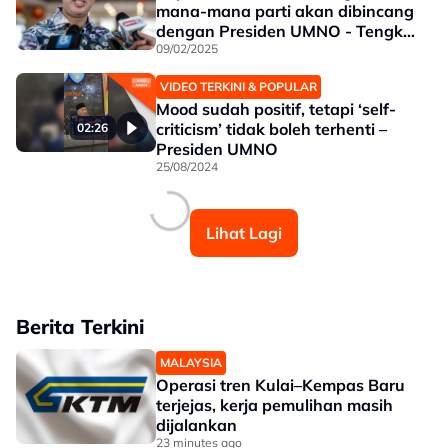
mana-mana parti akan dibincang
dengan Presiden UMNO - Tengku
Zafrul
09/02/2025
VIDEO TERKINI & POPULAR
Mood sudah positif, tetapi ‘self-
criticism’ tidak boleh terhenti –
02:26
Presiden UMNO
25/08/2024
Lihat Lagi
Berita Terkini
MALAYSIA
Operasi tren Kulai–Kempas Baru
terjejas, kerja pemulihan masih
dijalankan
23 minutes ago