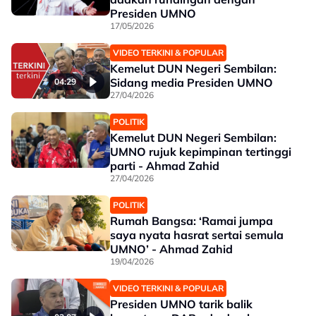
Presiden UMNO
17/05/2026
VIDEO TERKINI & POPULAR
Kemelut DUN Negeri Sembilan:
Sidang media Presiden UMNO
04:29
27/04/2026
POLITIK
Kemelut DUN Negeri Sembilan:
UMNO rujuk kepimpinan tertinggi
parti - Ahmad Zahid
27/04/2026
POLITIK
Rumah Bangsa: ‘Ramai jumpa
saya nyata hasrat sertai semula
UMNO’ - Ahmad Zahid
19/04/2026
VIDEO TERKINI & POPULAR
Presiden UMNO tarik balik