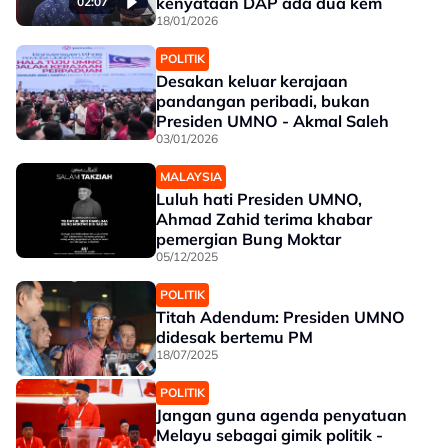
kenyataan DAP ada dua kem
02:07
18/01/2026
POLITIK
Desakan keluar kerajaan
pandangan peribadi, bukan
Presiden UMNO - Akmal Saleh
03/01/2026
MALAYSIA
Luluh hati Presiden UMNO,
Ahmad Zahid terima khabar
pemergian Bung Moktar
05/12/2025
POLITIK
Titah Adendum: Presiden UMNO
didesak bertemu PM
18/07/2025
POLITIK
Jangan guna agenda penyatuan
Melayu sebagai gimik politik -