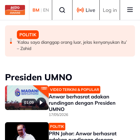
Skip to main content
Select language
Live
Log in
BM
|
EN
MALAYSIA
POLITIK
POLITIK
Operasi tren Kulai–Kempas Baru terjejas, kerja
BN mahu pertahan 21 kerusi DUN di Melaka
‘Kalau saya dianggap orang luar, jelas kenyanyukan itu’
pemulihan masih dijalankan
– Zahid
Presiden UMNO
VIDEO TERKINI & POPULAR
Anwar berhasrat adakan
rundingan dengan Presiden
01:09
UMNO
17/05/2026
POLITIK
PRN Johor: Anwar berhasrat
adakan rundingan dengan