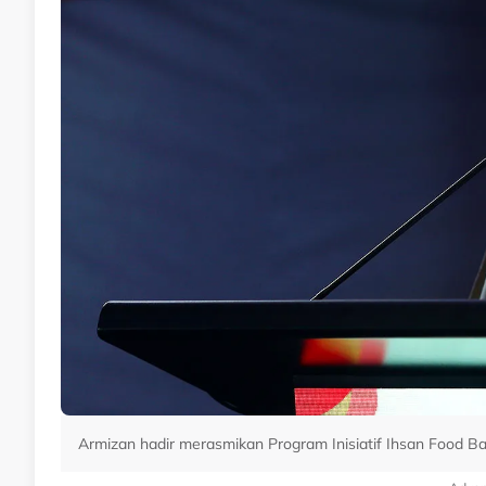
Armizan hadir merasmikan Program Inisiatif Ihsan Food Bank