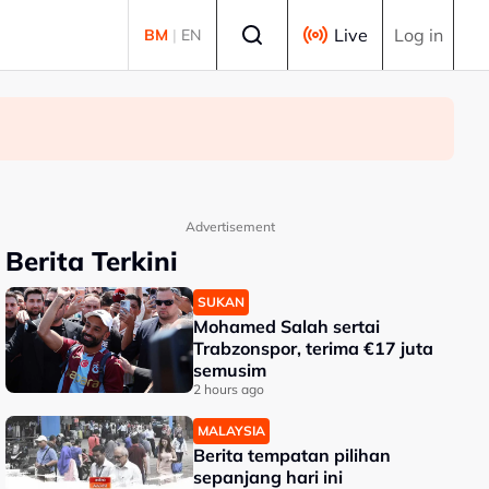
Select language
Live
Log in
BM
|
EN
Advertisement
Berita Terkini
SUKAN
Mohamed Salah sertai
Trabzonspor, terima €17 juta
semusim
2 hours ago
MALAYSIA
Berita tempatan pilihan
sepanjang hari ini