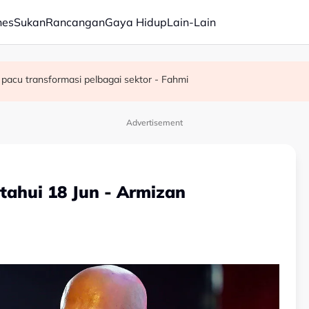
nes
Sukan
Rancangan
Gaya Hidup
Lain-Lain
juta semusim
pacu transformasi pelbagai sektor - Fahmi
Advertisement
tahui 18 Jun - Armizan