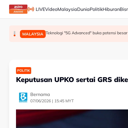
Skip to main content
LIVE
Video
Malaysia
Dunia
Politik
Hiburan
Bis
Mohamed Salah sertai Trabzonspor, terima €17 
Berita tempatan pilihan sepanjang hari ini
Teknologi "5G Advanced" buka potensi besar 
SUKAN
MALAYSIA
MALAYSIA
POLITIK
Keputusan UPKO sertai GRS dike
Bernama
07/06/2026 | 15:45 MYT