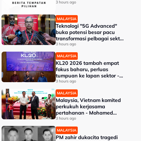
3 hours ago
MALAYSIA
Teknologi "5G Advanced"
buka potensi besar pacu
transformasi pelbagai sektor
- Fahmi
3 hours ago
MALAYSIA
KL20 2026 tambah empat
fokus baharu, perluas
tumpuan ke lapan sektor -
Akmal Nasrullah
3 hours ago
MALAYSIA
Malaysia, Vietnam komited
perkukuh kerjasama
pertahanan - Mohamed
Khaled
3 hours ago
MALAYSIA
PM zahir dukacita tragedi