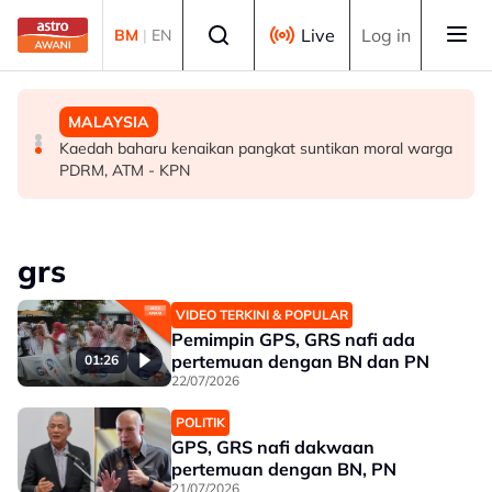
Skip to main content
Select language
Live
Log in
BM
|
EN
MALAYSIA
MALAYSIA
MALAYSIA
TalentCorp lancar MyHeart Global Connect untuk bakat
Dua penculik maut berbalas tembakan, dua mangsa
Kaedah baharu kenaikan pangkat suntikan moral warga
Malaysia di luar negara
diselamatkan - Polis
PDRM, ATM - KPN
grs
VIDEO TERKINI & POPULAR
Pemimpin GPS, GRS nafi ada
pertemuan dengan BN dan PN
01:26
22/07/2026
POLITIK
GPS, GRS nafi dakwaan
pertemuan dengan BN, PN
21/07/2026