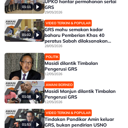
UPKO hantar permohonan sertai
GRS
01:11
29/05/2026
VIDEO TERKINI & POPULAR
GRS mahu semakan kadar
baharu Pemberian Khas 40
01:02
peratus Sabah dilaksanakan
tahun ini - Armizan
28/05/2026
POLITIK
Masidi dilantik Timbalan
Pengerusi GRS
12/05/2026
AWANI BORNEO
Masidi Manjun dilantik Timbalan
Pengerusi GRS
01:08
12/05/2026
VIDEO TERKINI & POPULAR
Tindakan Pandikar Amin keluar
GRS, bukan pendirian USNO
01:53