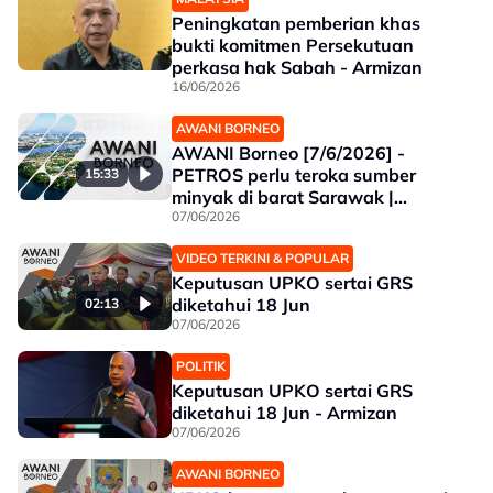
Peningkatan pemberian khas
bukti komitmen Persekutuan
perkasa hak Sabah - Armizan
16/06/2026
AWANI BORNEO
AWANI Borneo [7/6/2026] -
PETROS perlu teroka sumber
15:33
minyak di barat Sarawak |
Sarawak-Korea bangunkan
07/06/2026
teknologi sel tenaga suria |
VIDEO TERKINI & POPULAR
Keputusan UPKO sertai GRS
Keputusan UPKO sertai GRS
diketahui 18 Jun
diketahui 18 Jun
02:13
07/06/2026
POLITIK
Keputusan UPKO sertai GRS
diketahui 18 Jun - Armizan
07/06/2026
AWANI BORNEO