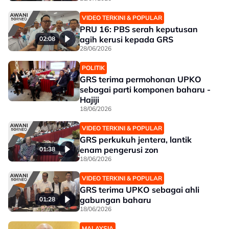
VIDEO TERKINI & POPULAR
PRU 16: PBS serah keputusan
agih kerusi kepada GRS
02:08
28/06/2026
POLITIK
GRS terima permohonan UPKO
sebagai parti komponen baharu -
Hajiji
18/06/2026
VIDEO TERKINI & POPULAR
GRS perkukuh jentera, lantik
enam pengerusi zon
01:38
18/06/2026
VIDEO TERKINI & POPULAR
GRS terima UPKO sebagai ahli
gabungan baharu
01:28
18/06/2026
MALAYSIA