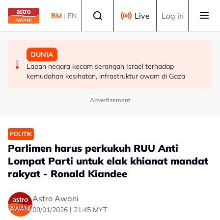
Skip to main content
Select language
Live
Log in
BM
|
EN
MALAYSIA
DUNIA
MALAYSIA
Takut bersuara boleh jejas usaha banteras rasuah -
Lapan negara kecam serangan Israel terhadap
Ismail Sabri dimasukkan ke IJN, prosiding mungkin
Syed Ahmad Idid
kemudahan kesihatan, infrastruktur awam di Gaza
dijalankan di hospital
Advertisement
POLITIK
Parlimen harus perkukuh RUU Anti
Lompat Parti untuk elak khianat mandat
rakyat - Ronald Kiandee
Astro Awani
09/01/2026 | 21:45 MYT