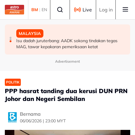
Skip to main content
Select language
Live
Log in
BM
|
EN
POLITIK
MALAYSIA
MALAYSIA
'Pihak ketiga' jangan ganggu usaha persefahaman parti
RCI Tabung Haji: SPRM, PDRM, LHDN mula 'gempur'
Isu dadah juruterbang: AADK sokong tindakan tegas
Melayu - Asyraf Wajdi
individu terlibat siasatan
MAG, tawar kepakaran pemeriksaan ketat
Advertisement
POLITIK
PPP hasrat tanding dua kerusi DUN PRN
Johor dan Negeri Sembilan
Bernama
06/06/2026 | 23:00 MYT