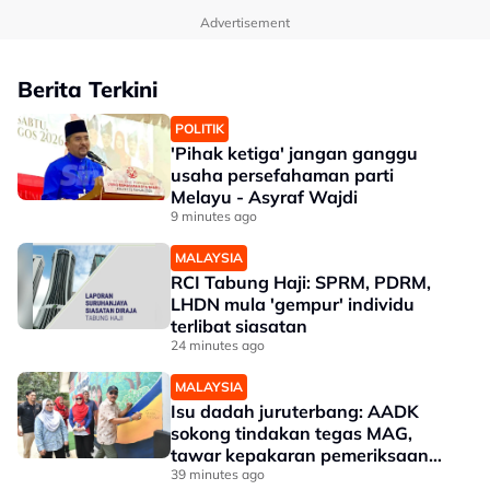
Advertisement
Berita Terkini
POLITIK
'Pihak ketiga' jangan ganggu
usaha persefahaman parti
Melayu - Asyraf Wajdi
9 minutes ago
MALAYSIA
RCI Tabung Haji: SPRM, PDRM,
LHDN mula 'gempur' individu
terlibat siasatan
24 minutes ago
MALAYSIA
Isu dadah juruterbang: AADK
sokong tindakan tegas MAG,
tawar kepakaran pemeriksaan
ketat
39 minutes ago