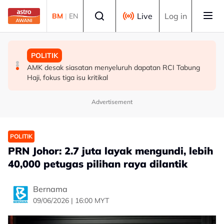
Skip to main content
Select language
Live
Log in
BM
|
EN
POLITIK
MALAYSIA
POLITIK
[TERKINI] Buat masa ini, Bersatu masih anggota PN -
RCI Tabung Haji: YADIM sokong titah Agong, mahu
AMK desak siasatan menyeluruh dapatan RCI Tabung
Ahmad Samsuri
dapatan disusuli tindakan tegas
Haji, fokus tiga isu kritikal
Advertisement
POLITIK
PRN Johor: 2.7 juta layak mengundi, lebih
40,000 petugas pilihan raya dilantik
Bernama
09/06/2026 | 16:00 MYT