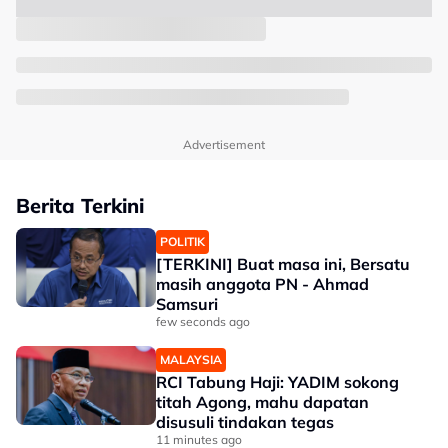
Advertisement
Berita Terkini
POLITIK
[TERKINI] Buat masa ini, Bersatu
masih anggota PN - Ahmad
Samsuri
few seconds ago
MALAYSIA
RCI Tabung Haji: YADIM sokong
titah Agong, mahu dapatan
disusuli tindakan tegas
11 minutes ago