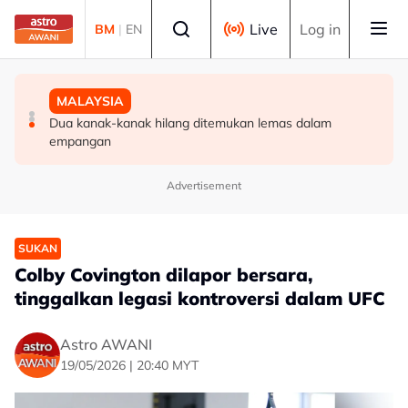
Skip to main content
Select language
Live
Log in
BM
|
EN
MALAYSIA
TEKNOLOGI
MALAYSIA
Kapal LMSB2 ketiga dilancarkan, dinamakan Tunku
ByteDance latih model AI 10 trilion parameter, sasar
Dua kanak-kanak hilang ditemukan lemas dalam
Osman Jewa
saingi Anthropic
empangan
Advertisement
SUKAN
Colby Covington dilapor bersara,
tinggalkan legasi kontroversi dalam UFC
Astro AWANI
19/05/2026 | 20:40 MYT