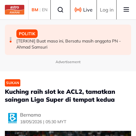
Skip to main content
Select language
Live
Log in
BM
|
EN
SUKAN
MALAYSIA
POLITIK
Final Masters Korea: Eksperimen berjaya, beregu
Penjualan aset Felda: Ahmad Shabery bimbang PM
[TERKINI] Buat masa ini, Bersatu masih anggota PN -
'scratch pair' negara muncul juara!
terima maklumat kurang tepat
Ahmad Samsuri
Advertisement
SUKAN
Kuching raih slot ke ACL2, tamatkan
saingan Liga Super di tempat kedua
Bernama
18/05/2026 | 05:30 MYT