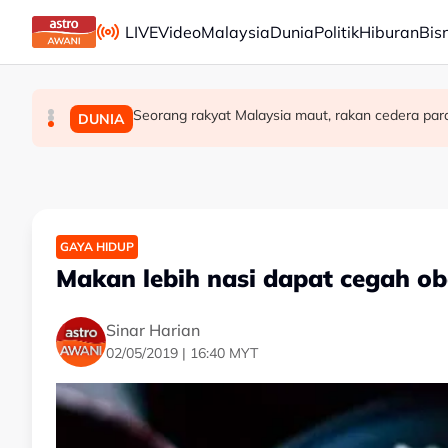
Skip to main content
LIVE
Video
Malaysia
Dunia
Politik
Hiburan
Bis
Seorang rakyat Malaysia maut, rakan cedera par
PDRM nafi kenyataan palsu dikaitkan denga
Isu penempatan 40 tahun selesai, 120 kelua
MALAYSIA
MALAYSIA
DUNIA
GAYA HIDUP
Makan lebih nasi dapat cegah obe
Sinar Harian
02/05/2019 | 16:40 MYT