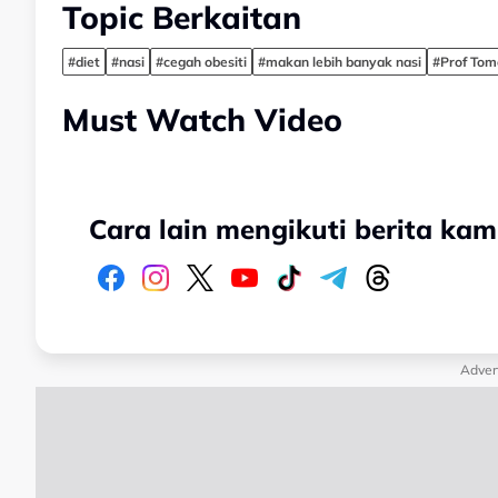
Topic Berkaitan
#diet
#nasi
#cegah obesiti
#makan lebih banyak nasi
#Prof Tom
Must Watch Video
Cara lain mengikuti berita kam
Adver