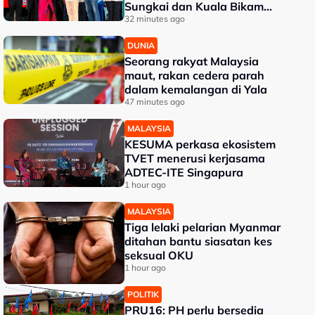
Sungkai dan Kuala Bikam
terima geran tanah
32 minutes ago
DUNIA
Seorang rakyat Malaysia
maut, rakan cedera parah
dalam kemalangan di Yala
47 minutes ago
MALAYSIA
KESUMA perkasa ekosistem
TVET menerusi kerjasama
ADTEC-ITE Singapura
1 hour ago
MALAYSIA
Tiga lelaki pelarian Myanmar
ditahan bantu siasatan kes
seksual OKU
1 hour ago
POLITIK
PRU16: PH perlu bersedia