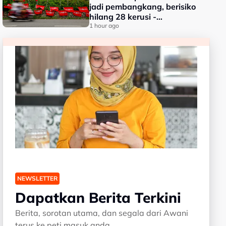
jadi pembangkang, berisiko
hilang 28 kerusi -
Penganalisis
1 hour ago
NEWSLETTER
Dapatkan Berita Terkini
Berita, sorotan utama, dan segala dari Awani
terus ke peti masuk anda.