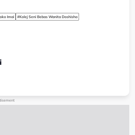
oko Imai
#Kolej Seni Bebas Wanita Doshisha
i
tisement