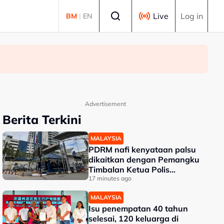
Select language
Live
Log in
BM
|
EN
Advertisement
Berita Terkini
MALAYSIA
PDRM nafi kenyataan palsu
dikaitkan dengan Pemangku
Timbalan Ketua Polis
Negara
17 minutes ago
MALAYSIA
Isu penempatan 40 tahun
selesai, 120 keluarga di