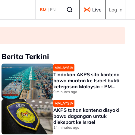
Select language
Live
Log in
BM
|
EN
Berita Terkini
MALAYSIA
Tindakan AKPS sita kontena
bawa muatan ke Israel bukti
ketegasan Malaysia - PM
Anwar
9 minutes ago
MALAYSIA
AKPS tahan kontena disyaki
bawa dagangan untuk
dieksport ke Israel
14 minutes ago