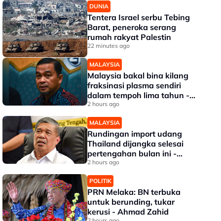
DUNIA
Tentera Israel serbu Tebing
Barat, peneroka serang
rumah rakyat Palestin
22 minutes ago
MALAYSIA
Malaysia bakal bina kilang
fraksinasi plasma sendiri
dalam tempoh lima tahun -
KKM
2 hours ago
MALAYSIA
Rundingan import udang
Thailand dijangka selesai
pertengahan bulan ini -
Mohamad
2 hours ago
POLITIK
PRN Melaka: BN terbuka
untuk berunding, tukar
kerusi - Ahmad Zahid
2 hours ago