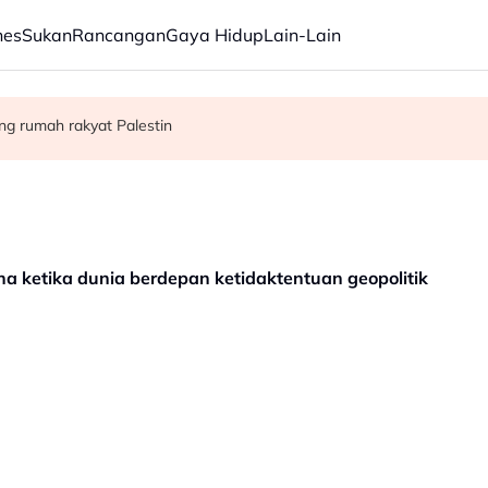
nes
Sukan
Rancangan
Gaya Hidup
Lain-Lain
ang rumah rakyat Palestin
 Israel bukti ketegasan Malaysia - PM Anwar
ntuk dieksport ke Israel
na ketika dunia berdepan ketidaktentuan geopolitik