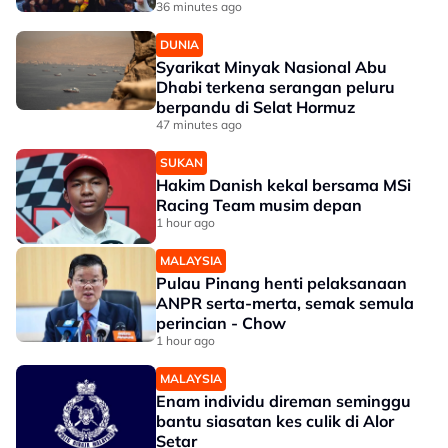
36 minutes ago
DUNIA
Syarikat Minyak Nasional Abu
Dhabi terkena serangan peluru
berpandu di Selat Hormuz
47 minutes ago
SUKAN
Hakim Danish kekal bersama MSi
Racing Team musim depan
1 hour ago
MALAYSIA
Pulau Pinang henti pelaksanaan
ANPR serta-merta, semak semula
perincian - Chow
1 hour ago
MALAYSIA
Enam individu direman seminggu
bantu siasatan kes culik di Alor
Setar