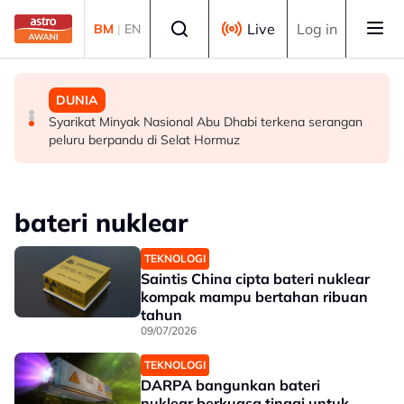
Skip to main content
Select language
Live
Log in
BM
|
EN
SUKAN
SUKAN
DUNIA
Gol Pavithran bawa Harimau Malaya ke separuh akhir
Aliff Rakib hadiah rumah RM1 juta kepada ibu bapa
Syarikat Minyak Nasional Abu Dhabi terkena serangan
Piala ASEAN
peluru berpandu di Selat Hormuz
bateri nuklear
TEKNOLOGI
Saintis China cipta bateri nuklear
kompak mampu bertahan ribuan
tahun
09/07/2026
TEKNOLOGI
DARPA bangunkan bateri
nuklear berkuasa tinggi untuk