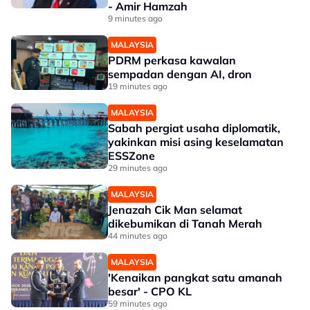
- Amir Hamzah
9 minutes ago
MALAYSIA
PDRM perkasa kawalan
sempadan dengan AI, dron
19 minutes ago
MALAYSIA
Sabah pergiat usaha diplomatik,
yakinkan misi asing keselamatan
ESSZone
29 minutes ago
MALAYSIA
Jenazah Cik Man selamat
dikebumikan di Tanah Merah
44 minutes ago
MALAYSIA
'Kenaikan pangkat satu amanah
besar' - CPO KL
59 minutes ago