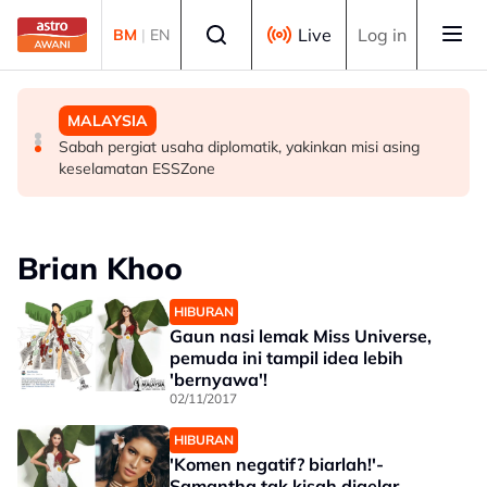
Skip to main content
Select language
Live
Log in
BM
|
EN
BISNES
MALAYSIA
MALAYSIA
Prestasi KDNK suku kedua Malaysia diunjur pada tahap
PDRM perkasa kawalan sempadan dengan AI, dron
Sabah pergiat usaha diplomatik, yakinkan misi asing
baik - Amir Hamzah
keselamatan ESSZone
Brian Khoo
HIBURAN
Gaun nasi lemak Miss Universe,
pemuda ini tampil idea lebih
'bernyawa'!
02/11/2017
HIBURAN
'Komen negatif? biarlah!'-
Samantha tak kisah digelar