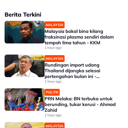
Berita Terkini
MALAYSIA
Malaysia bakal bina kilang
fraksinasi plasma sendiri dalam
tempoh lima tahun - KKM
1 hour ago
MALAYSIA
Rundingan import udang
Thailand dijangka selesai
pertengahan bulan ini -
Mohamad
1 hour ago
POLITIK
PRN Melaka: BN terbuka untuk
berunding, tukar kerusi - Ahmad
Zahid
1 hour ago
MALAYSIA