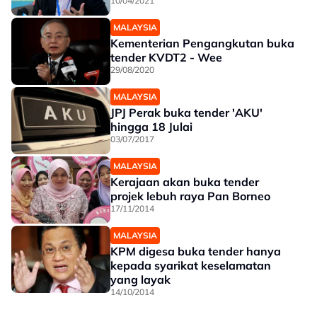
10/04/2021
MALAYSIA
Kementerian Pengangkutan buka
tender KVDT2 - Wee
29/08/2020
MALAYSIA
JPJ Perak buka tender 'AKU'
hingga 18 Julai
03/07/2017
MALAYSIA
Kerajaan akan buka tender
projek lebuh raya Pan Borneo
17/11/2014
MALAYSIA
KPM digesa buka tender hanya
kepada syarikat keselamatan
yang layak
14/10/2014