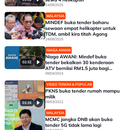
24/08/2025
MALAYSIA
MINDEF buka tender baharu
sewaan empat helikopter untuk
TDM, ambil kira titah Agong
24/08/2025
NIAGA AWANI
Niaga AWANI: Mindef buka
tender bekalkan 30 kenderaan
02:32
ATV bernilai RM1.5 juta bagi
rondaan sempadan
08/04/2024
VIDEO TERKINI & POPULAR
PKNS buka tender rumah mampu
milik
08/03/2022
01:16
MALAYSIA
MCMC jangka DNB akan buka
tender 5G tidak lama lagi