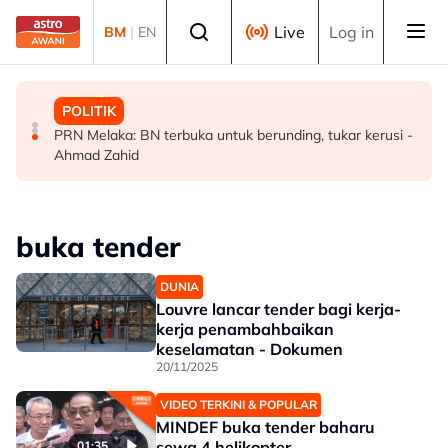
Skip to main content
Select language
Live
Log in
BM
|
EN
MALAYSIA
MALAYSIA
POLITIK
Malaysia bakal bina kilang fraksinasi plasma sendiri
Rundingan import udang Thailand dijangka selesai
PRN Melaka: BN terbuka untuk berunding, tukar kerusi -
dalam tempoh lima tahun - KKM
pertengahan bulan ini - Mohamad
Ahmad Zahid
buka tender
DUNIA
Louvre lancar tender bagi kerja-
kerja penambahbaikan
keselamatan - Dokumen
20/11/2025
VIDEO TERKINI & POPULAR
MINDEF buka tender baharu
sewa 4 helikopter
01:35