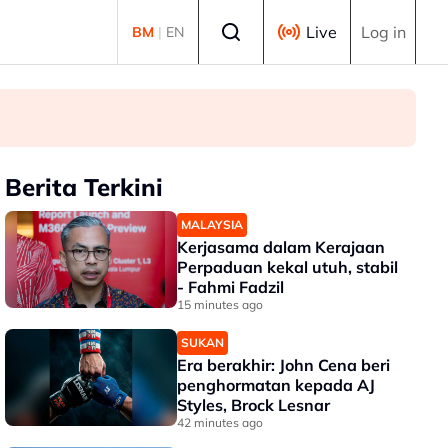
Select language
Live
Log in
BM
|
EN
Berita Terkini
MALAYSIA
Kerjasama dalam Kerajaan
Perpaduan kekal utuh, stabil
- Fahmi Fadzil
15 minutes ago
SUKAN
Era berakhir: John Cena beri
penghormatan kepada AJ
Styles, Brock Lesnar
42 minutes ago