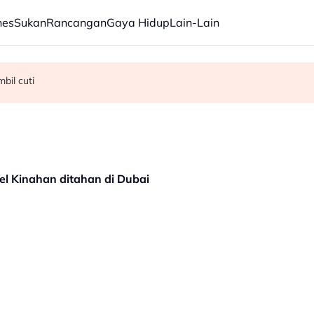
nes
Sukan
Rancangan
Gaya Hidup
Lain-Lain
bil cuti
da AJ Styles, Brock Lesnar
uh, stabil - Fahmi Fadzil
el Kinahan ditahan di Dubai