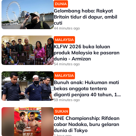
DUNIA
Gelombang haba: Rakyat
Britain tidur di dapur, ambil
cuti
44 minutes ago
MALAYSIA
KLFW 2026 buka laluan
produk Malaysia ke pasaran
dunia - Armizan
54 minutes ago
MALAYSIA
Bunuh anak: Hukuman mati
bekas anggota tentera
diganti penjara 40 tahun, 12
sebatan
59 minutes ago
SUKAN
ONE Championship: Rifdean
cabar Nadaka, buru gelaran
dunia di Tokyo
1 hour ago