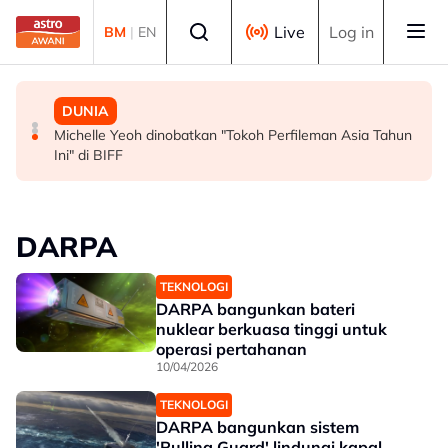
Skip to main content
Select language
Live
Log in
BM
|
EN
MALAYSIA
MALAYSIA
DUNIA
Persepsi negatif terhadap Bukit Malut tidak berasaskan
Insiden rempuhan Jalan Ampang: Pendakwaan bantah
Michelle Yeoh dinobatkan "Tokoh Perfileman Asia Tahun
fakta - Ahli Akademik
permohonan batal pertuduhan bunuh
Ini" di BIFF
DARPA
TEKNOLOGI
DARPA bangunkan bateri
nuklear berkuasa tinggi untuk
operasi pertahanan
10/04/2026
TEKNOLOGI
DARPA bangunkan sistem
'Pulling Guard' lindungi kapal