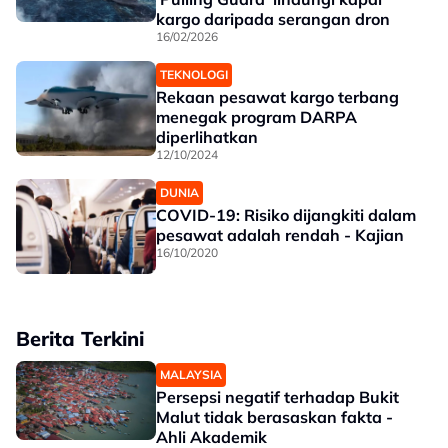
kargo daripada serangan dron
16/02/2026
TEKNOLOGI
Rekaan pesawat kargo terbang
menegak program DARPA
diperlihatkan
12/10/2024
DUNIA
COVID-19: Risiko dijangkiti dalam
pesawat adalah rendah - Kajian
16/10/2020
Berita Terkini
MALAYSIA
Persepsi negatif terhadap Bukit
Malut tidak berasaskan fakta -
Ahli Akademik