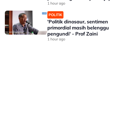
Perkeso
1 hour ago
POLITIK
'Politik dinosaur, sentimen
primordial masih belenggu
pengundi' - Prof Zaini
1 hour ago