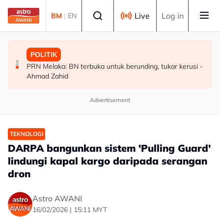
Skip to main content
Select language
Live
Log in
BM
|
EN
MALAYSIA
MALAYSIA
POLITIK
Malaysia bakal bina kilang fraksinasi plasma sendiri
Rundingan import udang Thailand dijangka selesai
PRN Melaka: BN terbuka untuk berunding, tukar kerusi -
dalam tempoh lima tahun - KKM
pertengahan bulan ini - Mohamad
Ahmad Zahid
Advertisement
TEKNOLOGI
DARPA bangunkan sistem 'Pulling Guard'
lindungi kapal kargo daripada serangan
dron
Astro AWANI
16/02/2026 | 15:11 MYT