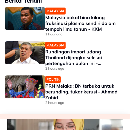
Berita Terkini
MALAYSIA
Malaysia bakal bina kilang
fraksinasi plasma sendiri dalam
tempoh lima tahun - KKM
1 hour ago
MALAYSIA
Rundingan import udang
Thailand dijangka selesai
pertengahan bulan ini -
Mohamad
2 hours ago
POLITIK
PRN Melaka: BN terbuka untuk
berunding, tukar kerusi - Ahmad
Zahid
2 hours ago