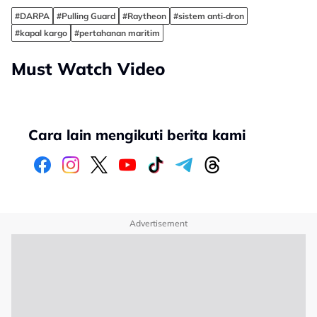
#DARPA
#Pulling Guard
#Raytheon
#sistem anti‑dron
#kapal kargo
#pertahanan maritim
Must Watch Video
Cara lain mengikuti berita kami
Advertisement