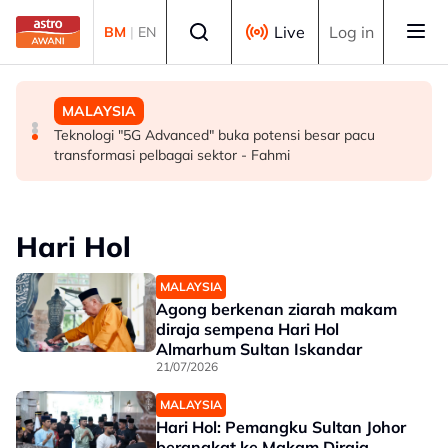
Skip to main content
Select language
Live
Log in
BM
|
EN
SUKAN
MALAYSIA
MALAYSIA
Mohamed Salah sertai Trabzonspor, terima €17 juta
Berita tempatan pilihan sepanjang hari ini
Teknologi "5G Advanced" buka potensi besar pacu
semusim
transformasi pelbagai sektor - Fahmi
Hari Hol
MALAYSIA
Agong berkenan ziarah makam
diraja sempena Hari Hol
Almarhum Sultan Iskandar
21/07/2026
MALAYSIA
Hari Hol: Pemangku Sultan Johor
berangkat ke Makam Diraja