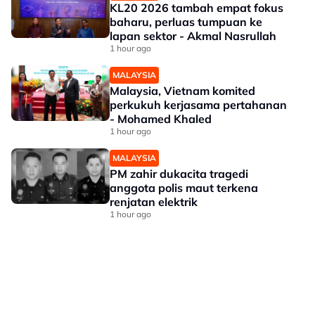
KL20 2026 tambah empat fokus
baharu, perluas tumpuan ke
lapan sektor - Akmal Nasrullah
1 hour ago
MALAYSIA
Malaysia, Vietnam komited
perkukuh kerjasama pertahanan
- Mohamed Khaled
1 hour ago
MALAYSIA
PM zahir dukacita tragedi
anggota polis maut terkena
renjatan elektrik
1 hour ago