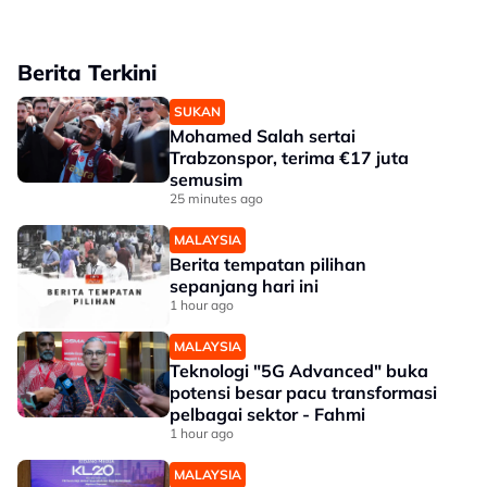
Berita Terkini
SUKAN
Mohamed Salah sertai
Trabzonspor, terima €17 juta
semusim
25 minutes ago
MALAYSIA
Berita tempatan pilihan
sepanjang hari ini
1 hour ago
MALAYSIA
Teknologi "5G Advanced" buka
potensi besar pacu transformasi
pelbagai sektor - Fahmi
1 hour ago
MALAYSIA