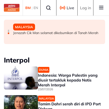
Skip to main content
Select language
Live
Log in
BM
|
EN
MALAYSIA
MALAYSIA
MALAYSIA
PDRM perkasa kawalan sempadan dengan AI, dron
Sabah pergiat usaha diplomatik, yakinkan misi asing
Jenazah Cik Man selamat dikebumikan di Tanah Merah
keselamatan ESSZone
Interpol
DUNIA
Indonesia: Warga Palestin yang
diusir tertakluk kepada Notis
Merah Interpol
23/07/2026
MALAYSIA
Tamim Dahri serah diri di IPD Port
Dickson