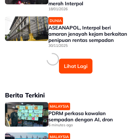
merah Interpol
18/01/2026
DUNIA
ASEANAPOL, Interpol beri
amaran jenayah kejam berkaitan
penipuan rentas sempadan
30/11/2025
Lihat Lagi
Berita Terkini
MALAYSIA
PDRM perkasa kawalan
sempadan dengan AI, dron
6 minutes ago
MALAYSIA