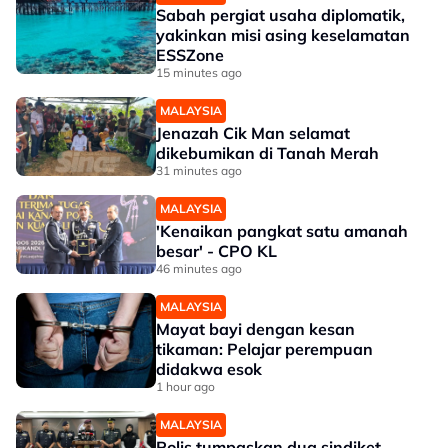
Sabah pergiat usaha diplomatik,
yakinkan misi asing keselamatan
ESSZone
15 minutes ago
MALAYSIA
Jenazah Cik Man selamat
dikebumikan di Tanah Merah
31 minutes ago
MALAYSIA
'Kenaikan pangkat satu amanah
besar' - CPO KL
46 minutes ago
MALAYSIA
Mayat bayi dengan kesan
tikaman: Pelajar perempuan
didakwa esok
1 hour ago
MALAYSIA
Polis tumpaskan dua sindiket