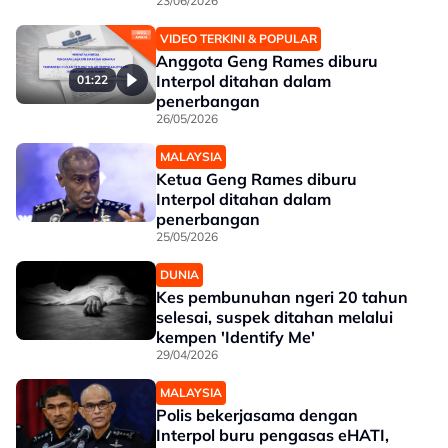
23/06/2026
VIDEO TERKINI & POPULAR
Anggota Geng Rames diburu
Interpol ditahan dalam
01:22
penerbangan
26/05/2026
MALAYSIA
Ketua Geng Rames diburu
Interpol ditahan dalam
penerbangan
25/05/2026
DUNIA
Kes pembunuhan ngeri 20 tahun
selesai, suspek ditahan melalui
kempen 'Identify Me'
29/04/2026
MALAYSIA
Polis bekerjasama dengan
Interpol buru pengasas eHATI,