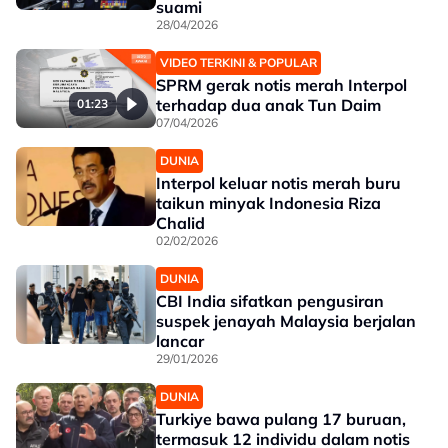
suami
28/04/2026
VIDEO TERKINI & POPULAR
SPRM gerak notis merah Interpol
terhadap dua anak Tun Daim
01:23
07/04/2026
DUNIA
Interpol keluar notis merah buru
taikun minyak Indonesia Riza
Chalid
02/02/2026
DUNIA
CBI India sifatkan pengusiran
suspek jenayah Malaysia berjalan
lancar
29/01/2026
DUNIA
Turkiye bawa pulang 17 buruan,
termasuk 12 individu dalam notis