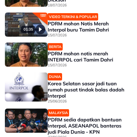
18/07/2026
VIDEO TERKINI & POPULAR
PDRM mohon Notis Merah
Interpol buru Tamim Dahri
01:35
15/07/2026
BERITA
PDRM mohon notis merah
INTERPOL cari Tamim Dahri
15/07/2026
DUNIA
Korea Selatan sasar jadi tuan
rumah pusat tindak balas dadah
Interpol
25/06/2026
MALAYSIA
PDRM sedia dapatkan bantuan
Interpol, ASEANAPOL banteras
judi Piala Dunia - KPN