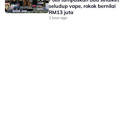
seludup vape, rokok bernilai
RM13 juta
1 hour ago