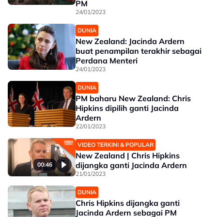
PM
24/01/2023
DUNIA
New Zealand: Jacinda Ardern
buat penampilan terakhir sebagai
Perdana Menteri
24/01/2023
DUNIA
PM baharu New Zealand: Chris
Hipkins dipilih ganti Jacinda
Ardern
22/01/2023
VIDEO TERKINI & POPULAR
New Zealand | Chris Hipkins
dijangka ganti Jacinda Ardern
00:46
21/01/2023
DUNIA
Chris Hipkins dijangka ganti
Jacinda Ardern sebagai PM