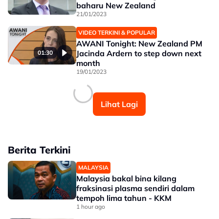
baharu New Zealand
21/01/2023
VIDEO TERKINI & POPULAR
AWANI Tonight: New Zealand PM
Jacinda Ardern to step down next
01:30
month
19/01/2023
Lihat Lagi
Berita Terkini
MALAYSIA
Malaysia bakal bina kilang
fraksinasi plasma sendiri dalam
tempoh lima tahun - KKM
1 hour ago