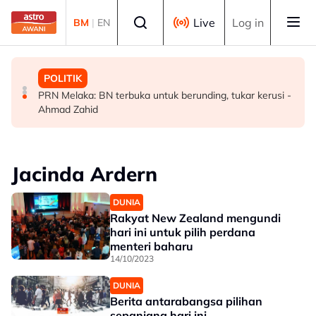
Skip to main content
Select language
Live
Log in
BM
|
EN
MALAYSIA
MALAYSIA
POLITIK
Malaysia bakal bina kilang fraksinasi plasma sendiri
Rundingan import udang Thailand dijangka selesai
PRN Melaka: BN terbuka untuk berunding, tukar kerusi -
dalam tempoh lima tahun - KKM
pertengahan bulan ini - Mohamad
Ahmad Zahid
Jacinda Ardern
DUNIA
Rakyat New Zealand mengundi
hari ini untuk pilih perdana
menteri baharu
14/10/2023
DUNIA
Berita antarabangsa pilihan
sepanjang hari ini