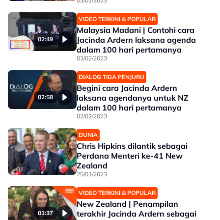
03/02/2023
VIDEO TERKINI & POPULAR
Malaysia Madani | Contohi cara
Jacinda Ardern laksana agenda
02:49
dalam 100 hari pertamanya
03/02/2023
DIALOG TIGA PENJURU
Begini cara Jacinda Ardern
laksana agendanya untuk NZ
02:58
dalam 100 hari pertamanya
02/02/2023
DUNIA
Chris Hipkins dilantik sebagai
Perdana Menteri ke-41 New
Zealand
25/01/2023
VIDEO TERKINI & POPULAR
New Zealand | Penampilan
terakhir Jacinda Ardern sebagai
01:37