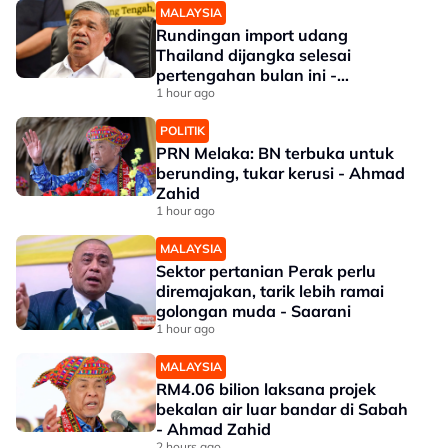
MALAYSIA
Rundingan import udang
Thailand dijangka selesai
pertengahan bulan ini -
Mohamad
1 hour ago
POLITIK
PRN Melaka: BN terbuka untuk
berunding, tukar kerusi - Ahmad
Zahid
1 hour ago
MALAYSIA
Sektor pertanian Perak perlu
diremajakan, tarik lebih ramai
golongan muda - Saarani
1 hour ago
MALAYSIA
RM4.06 bilion laksana projek
bekalan air luar bandar di Sabah
- Ahmad Zahid
2 hours ago