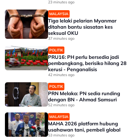
23 minutes ago
MALAYSIA
Tiga lelaki pelarian Myanmar
ditahan bantu siasatan kes
seksual OKU
37 minutes ago
POLITIK
PRU16: PH perlu bersedia jadi
pembangkang, berisiko hilang 28
kerusi - Penganalisis
42 minutes ago
POLITIK
PRN Melaka: PN sedia runding
dengan BN - Ahmad Samsuri
52 minutes ago
MALAYSIA
MAHA 2026 platform hubung
usahawan tani, pembeli global
53 minutes ago