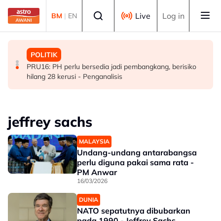
Skip to main content
Select language
Live
Log in
BM
|
EN
MALAYSIA
MALAYSIA
POLITIK
KESUMA perkasa ekosistem TVET menerusi kerjasama
Tiga lelaki pelarian Myanmar ditahan bantu siasatan kes
PRU16: PH perlu bersedia jadi pembangkang, berisiko
ADTEC-ITE Singapura
seksual OKU
hilang 28 kerusi - Penganalisis
jeffrey sachs
MALAYSIA
Undang-undang antarabangsa
perlu diguna pakai sama rata -
PM Anwar
16/03/2026
DUNIA
NATO sepatutnya dibubarkan
pada 1990 - Jeffrey Sachs