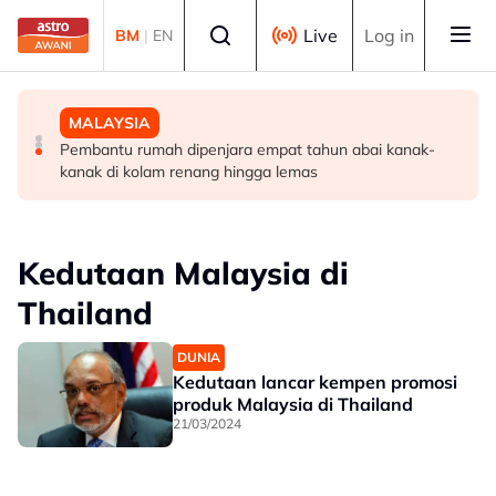
Skip to main content
Select language
Live
Log in
BM
|
EN
MALAYSIA
MALAYSIA
MALAYSIA
26 pertuduhan Nicky Liow ditarik balik selepas bayar
Kes dadah: Bekas penyampai radio, Ismahalil Hamzah
Pembantu rumah dipenjara empat tahun abai kanak-
kompaun RM10 juta - AGC
diarah masuk penjara hari ini
kanak di kolam renang hingga lemas
Kedutaan Malaysia di
Thailand
DUNIA
Kedutaan lancar kempen promosi
produk Malaysia di Thailand
21/03/2024