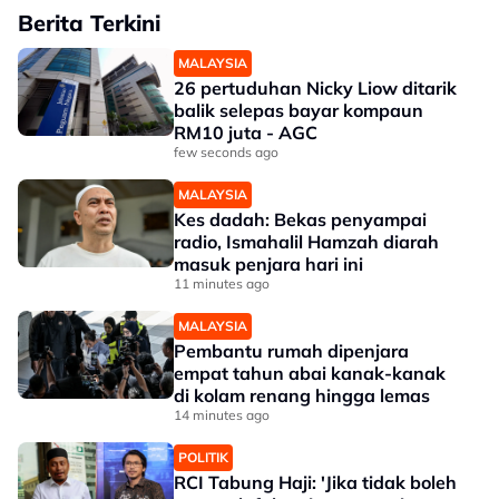
Berita Terkini
MALAYSIA
26 pertuduhan Nicky Liow ditarik
balik selepas bayar kompaun
RM10 juta - AGC
few seconds ago
MALAYSIA
Kes dadah: Bekas penyampai
radio, Ismahalil Hamzah diarah
masuk penjara hari ini
11 minutes ago
MALAYSIA
Pembantu rumah dipenjara
empat tahun abai kanak-kanak
di kolam renang hingga lemas
14 minutes ago
POLITIK
RCI Tabung Haji: 'Jika tidak boleh