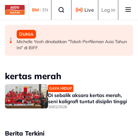
Skip to main content
Select language
Live
Log in
BM
|
EN
MALAYSIA
MALAYSIA
DUNIA
Persepsi negatif terhadap Bukit Malut tidak berasaskan
Insiden rempuhan Jalan Ampang: Pendakwaan bantah
Michelle Yeoh dinobatkan "Tokoh Perfileman Asia Tahun
fakta - Ahli Akademik
permohonan batal pertuduhan bunuh
Ini" di BIFF
kertas merah
GAYA HIDUP
Di sebalik aksara kertas merah,
seni kaligrafi tuntut disiplin tinggi
16/02/2026
Berita Terkini