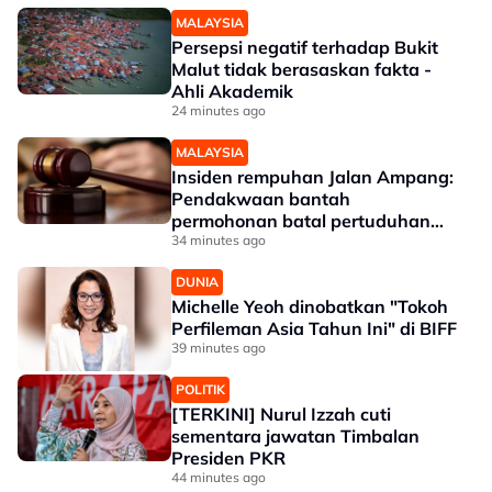
MALAYSIA
Persepsi negatif terhadap Bukit
Malut tidak berasaskan fakta -
Ahli Akademik
24 minutes ago
MALAYSIA
Insiden rempuhan Jalan Ampang:
Pendakwaan bantah
permohonan batal pertuduhan
bunuh
34 minutes ago
DUNIA
Michelle Yeoh dinobatkan "Tokoh
Perfileman Asia Tahun Ini" di BIFF
39 minutes ago
POLITIK
[TERKINI] Nurul Izzah cuti
sementara jawatan Timbalan
Presiden PKR
44 minutes ago