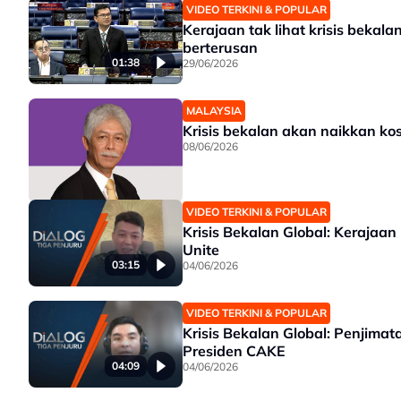
VIDEO TERKINI & POPULAR
Kerajaan tak lihat krisis bekala
berterusan
01:38
29/06/2026
MALAYSIA
Krisis bekalan akan naikkan ko
08/06/2026
VIDEO TERKINI & POPULAR
Krisis Bekalan Global: Kerajaan 
Unite
03:15
04/06/2026
VIDEO TERKINI & POPULAR
Krisis Bekalan Global: Penjim
Presiden CAKE
04:09
04/06/2026