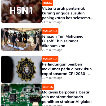
DUNIA
Victoria arah penternak
kurung unggas susulan
peningkatan kes selesema
burung H5N1
24 minutes ago
MALAYSIA
Jenazah Tun Mohamed
Eusoff Chin selamat
dikebumikan
29 minutes ago
MALAYSIA
Perlindungan pemberi
maklumat perlu diperkukuh
capai sasaran CPI 2030 -
SPRM
32 minutes ago
BISNES
Malaysia berpotensi besar
raih manfaat daripada
peralihan struktur AI global
44 minutes ago