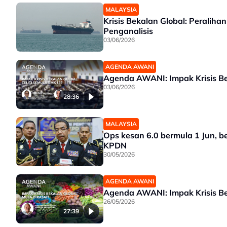
MALAYSIA
Krisis Bekalan Global: Peralih
Penganalisis
03/06/2026
AGENDA AWANI
Agenda AWANI: Impak Krisis Be
03/06/2026
28:36
MALAYSIA
Ops kesan 6.0 bermula 1 Jun, b
KPDN
30/05/2026
AGENDA AWANI
Agenda AWANI: Impak Krisis Be
26/05/2026
27:39