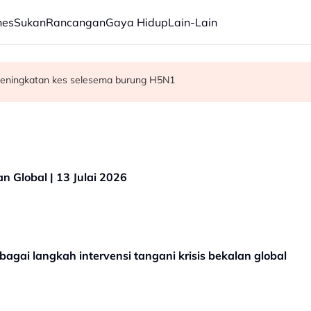
nes
Sukan
Rancangan
Gaya Hidup
Lain-Lain
 peningkatan kes selesema burung H5N1
 bilion menjelang 2030 - Amirudin
 tegaskan masih anggota sah
n Global | 13 Julai 2026
agai langkah intervensi tangani krisis bekalan global