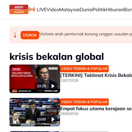
Skip to main content
LIVE
Video
Malaysia
Dunia
Politik
Hiburan
Bis
Victoria arah penternak kurung unggas susulan
Selangor umum RS-2, sasar nilai ekonomi RM600
Abdul Hadi dakwa Bersatu terkeluar PN, Azmin
BISNES
POLITIK
DUNIA
krisis bekalan global
VIDEO TERKINI & POPULAR
[TERKINI] Taklimat Krisis Bekala
13/07/2026
22:25
VIDEO TERKINI & POPULAR
Empat fokus utama kerajaan seb
29/06/2026
10:00