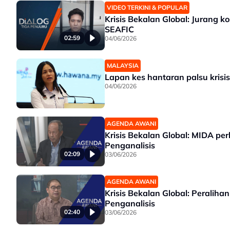
VIDEO TERKINI & POPULAR
Krisis Bekalan Global: Jurang 
SEAFIC
02:59
04/06/2026
MALAYSIA
Lapan kes hantaran palsu kris
04/06/2026
AGENDA AWANI
Krisis Bekalan Global: MIDA pe
Penganalisis
02:09
03/06/2026
AGENDA AWANI
Krisis Bekalan Global: Peralih
Penganalisis
02:40
03/06/2026