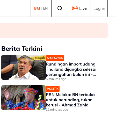
Select language
Live
Log in
BM
|
EN
Berita Terkini
MALAYSIA
Rundingan import udang
Thailand dijangka selesai
pertengahan bulan ini -
Mohamad
6 minutes ago
POLITIK
PRN Melaka: BN terbuka
untuk berunding, tukar
kerusi - Ahmad Zahid
12 minutes ago