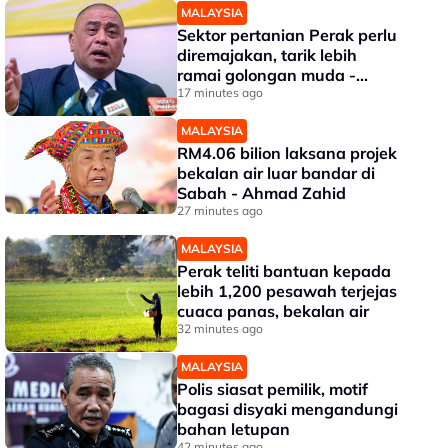
MALAYSIA
Sektor pertanian Perak perlu
diremajakan, tarik lebih
ramai golongan muda -
Saarani
17 minutes ago
MALAYSIA
RM4.06 bilion laksana projek
bekalan air luar bandar di
Sabah - Ahmad Zahid
27 minutes ago
MALAYSIA
Perak teliti bantuan kepada
lebih 1,200 pesawah terjejas
cuaca panas, bekalan air
32 minutes ago
MALAYSIA
Polis siasat pemilik, motif
bagasi disyaki mengandungi
bahan letupan
42 minutes ago