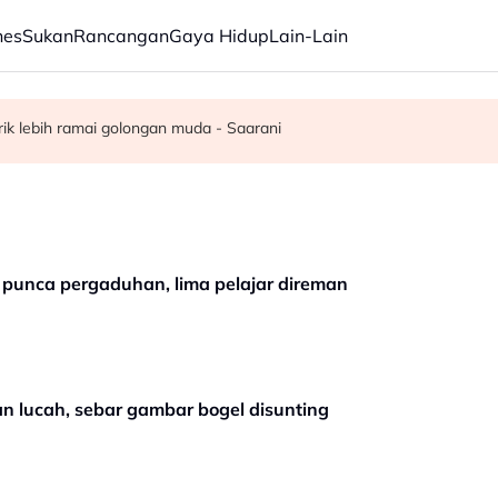
nes
Sukan
Rancangan
Gaya Hidup
Lain-Lain
 kerusi - Ahmad Zahid
elesai pertengahan bulan ini - Mohamad
rik lebih ramai golongan muda - Saarani
 punca pergaduhan, lima pelajar direman
an lucah, sebar gambar bogel disunting