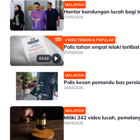
MALAYSIA
Hantar kandungan lucah bagi t
07/05/2026
VIDEO TERKINI & POPULAR
Polis tahan empat lelaki terliba
01/05/2026
01:02
MALAYSIA
Polis kesan pemandu bas persiar
24/04/2026
MALAYSIA
Miliki 342 video lucah, pemoto
08/04/2026