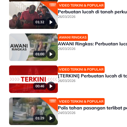
VIDEO TERKINI & POPULAR
Perbuatan lucah di tanah perk
26/03/2026
01:32
AWANI RINGKAS
AWANI Ringkas: Perbuatan luca
26/03/2026
01:00
VIDEO TERKINI & POPULAR
[TERKINI] Perbuatan lucah di 
26/03/2026
00:46
VIDEO TERKINI & POPULAR
Polis tahan pasangan terlibat 
24/03/2026
01:29