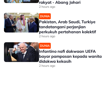
rakyat - Abang Johari
2 hours ago
DUNIA
Pakistan, Arab Saudi, Turkiye
tandatangani perjanjian
perkukuh pertahanan kolektif
2 hours ago
DUNIA
Infantino nafi dakwaan UEFA
bayar pampasan kepada wanita
didakwa kekasih
2 hours ago