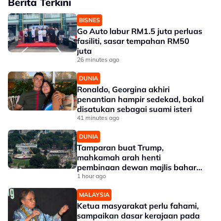
Berita Terkini
BISNES
Go Auto labur RM1.5 juta perluas
fasiliti, sasar tempahan RM50
juta
26 minutes ago
DUNIA
Ronaldo, Georgina akhiri
penantian hampir sedekad, bakal
disatukan sebagai suami isteri
41 minutes ago
DUNIA
Tamparan buat Trump,
mahkamah arah henti
pembinaan dewan majlis baharu
White House bernilai RM1.6 bilion
1 hour ago
MALAYSIA
Ketua masyarakat perlu fahami,
sampaikan dasar kerajaan pada