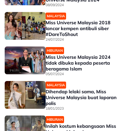
08/09/2024
MALAYSIA
Miss Universe Malaysia 2018
lancar kempen antibuli siber
#DareToShout
24/07/2024
HIBURAN
Miss Universe Malaysia 2024
tidak dibuka kepada peserta
beragama Islam
05/07/2024
MALAYSIA
Dihendap lelaki sama, Miss
Universe Malaysia buat laporan
polis
18/01/2023
HIBURAN
Inilah kostum kebangsaan Miss