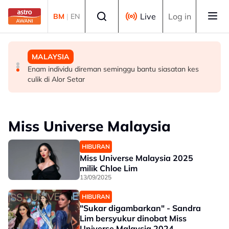
Skip to main content
Select language
Live
Log in
BM
|
EN
SUKAN
MALAYSIA
MALAYSIA
Hakim Danish kekal bersama MSi Racing Team musim
Pulau Pinang henti pelaksanaan ANPR serta-merta,
Enam individu direman seminggu bantu siasatan kes
depan
semak semula perincian - Chow
culik di Alor Setar
Miss Universe Malaysia
HIBURAN
Miss Universe Malaysia 2025
milik Chloe Lim
13/09/2025
HIBURAN
"Sukar digambarkan" - Sandra
Lim bersyukur dinobat Miss
Universe Malaysia 2024