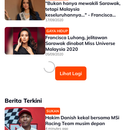
"Bukan hanya mewakili Sarawak,
tetapi Malaysia
keseluruhannya..." - Francisca
Luhong
17/09/2020
GAYA HIDUP
Francisca Luhong, jelitawan
Sarawak dinobat Miss Universe
Malaysia 2020
05/09/2020
Lihat Lagi
Berita Terkini
SUKAN
Hakim Danish kekal bersama MSi
Racing Team musim depan
4 minutes ago