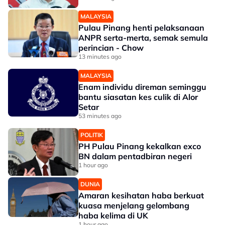
MALAYSIA
Pulau Pinang henti pelaksanaan
ANPR serta-merta, semak semula
perincian - Chow
13 minutes ago
MALAYSIA
Enam individu direman seminggu
bantu siasatan kes culik di Alor
Setar
53 minutes ago
POLITIK
PH Pulau Pinang kekalkan exco
BN dalam pentadbiran negeri
1 hour ago
DUNIA
Amaran kesihatan haba berkuat
kuasa menjelang gelombang
haba kelima di UK
1 hour ago