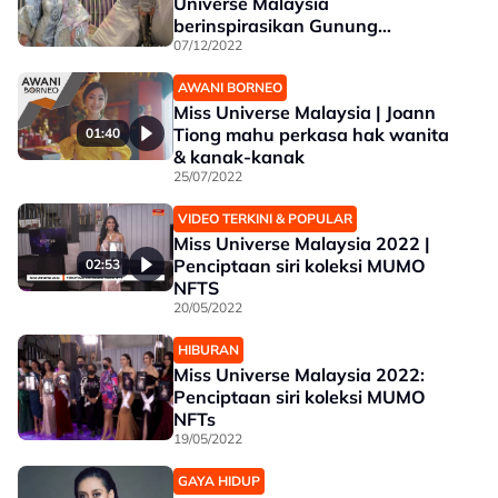
Universe Malaysia
berinspirasikan Gunung
Kinabalu!
07/12/2022
AWANI BORNEO
Miss Universe Malaysia | Joann
Tiong mahu perkasa hak wanita
01:40
& kanak-kanak
25/07/2022
VIDEO TERKINI & POPULAR
Miss Universe Malaysia 2022 |
Penciptaan siri koleksi MUMO
02:53
NFTS
20/05/2022
HIBURAN
Miss Universe Malaysia 2022:
Penciptaan siri koleksi MUMO
NFTs
19/05/2022
GAYA HIDUP