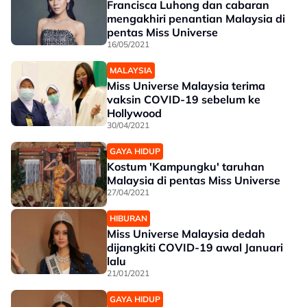
Francisca Luhong dan cabaran
mengakhiri penantian Malaysia di
pentas Miss Universe
16/05/2021
MALAYSIA
Miss Universe Malaysia terima
vaksin COVID-19 sebelum ke
Hollywood
30/04/2021
GAYA HIDUP
Kostum 'Kampungku' taruhan
Malaysia di pentas Miss Universe
27/04/2021
HIBURAN
Miss Universe Malaysia dedah
dijangkiti COVID-19 awal Januari
lalu
21/01/2021
GAYA HIDUP