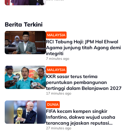
Berita Terkini
MALAYSIA
RCI Tabung Haji: JPM Hal Ehwal
Agama junjung titah Agong demi
integriti
7 minutes ago
MALAYSIA
KKR sasar terus terima
peruntukan pembangunan
tertinggi dalam Belanjawan 2027
17 minutes ago
DUNIA
FIFA kecam kempen singkir
Infantino, dakwa wujud usaha
terancang jejaskan reputasi
Presiden
27 minutes ago