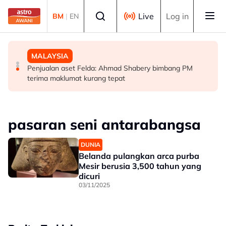
Skip to main content
Select language
Live
Log in
BM
|
EN
MALAYSIA
SUKAN
MALAYSIA
PM beri komitmen persempadanan DUN Sarawak, minta
Final Masters Korea: Eksperimen berjaya, beregu
Penjualan aset Felda: Ahmad Shabery bimbang PM
laporan SPR - Fahmi
'scratch pair' negara muncul juara!
terima maklumat kurang tepat
pasaran seni antarabangsa
DUNIA
Belanda pulangkan arca purba
Mesir berusia 3,500 tahun yang
dicuri
03/11/2025