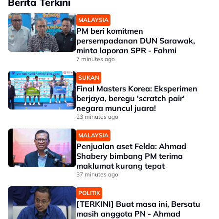
Berita Terkini
MALAYSIA
PM beri komitmen
persempadanan DUN Sarawak,
minta laporan SPR - Fahmi
7 minutes ago
SUKAN
Final Masters Korea: Eksperimen
berjaya, beregu 'scratch pair'
negara muncul juara!
23 minutes ago
MALAYSIA
Penjualan aset Felda: Ahmad
Shabery bimbang PM terima
maklumat kurang tepat
37 minutes ago
POLITIK
[TERKINI] Buat masa ini, Bersatu
masih anggota PN - Ahmad