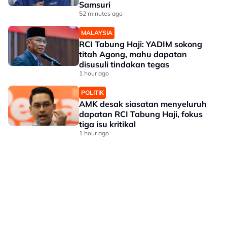
Samsuri
52 minutes ago
MALAYSIA
RCI Tabung Haji: YADIM sokong
titah Agong, mahu dapatan
disusuli tindakan tegas
1 hour ago
POLITIK
AMK desak siasatan menyeluruh
dapatan RCI Tabung Haji, fokus
tiga isu kritikal
1 hour ago